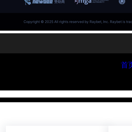
跳
至
内
容
首页