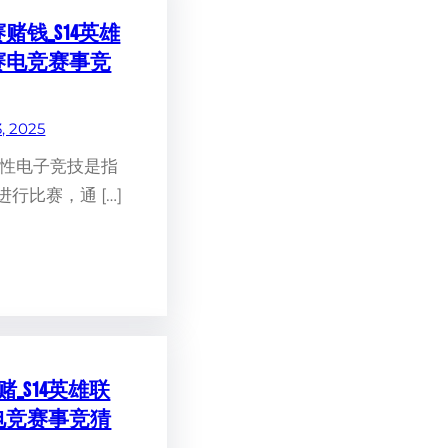
钱_S14英雄
赛电竞赛事竞
3, 2025
抗性电子竞技是指
行比赛，通 […]
赌_S14英雄联
电竞赛事竞猜