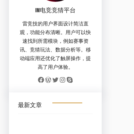
IM电竞竞猜平台
雷竞技的用户界面设计简洁直
观，功能分布清晰。用户可以快
速找到所需模块，例如赛事资
讯、竞猜玩法、数据分析等。移
动端应用还优化了触屏操作，提
高了用户体验。
Facebook
WordPress
Twitter
Instagram
Skype
最新文章