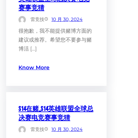
赛事竞猜
雷竞技
10 月 30, 2024
很抱歉，我不能提供赌博方面的
建议或推荐。希望您不要参与赌
博活 […]
Know More
S14在赌_S14英雄联盟全球总
决赛电竞赛事竞猜
雷竞技
10 月 30, 2024