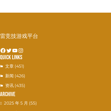
雷竞技游戏平台
Facebook
Twitter
YouTube
Instagram
Quick Links
文章
(451)
新闻
(426)
资讯
(435)
Archive
2025 年 5 月
(55)