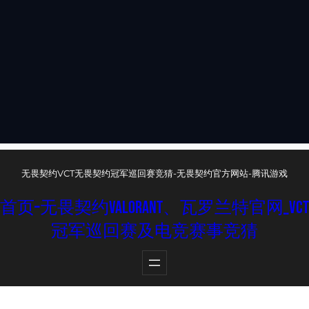
无畏契约VCT无畏契约冠军巡回赛竞猜-无畏契约官方网站-腾讯游戏
首页–无畏契约VALORANT、瓦罗兰特官网_VCT
冠军巡回赛及电竞赛事竞猜