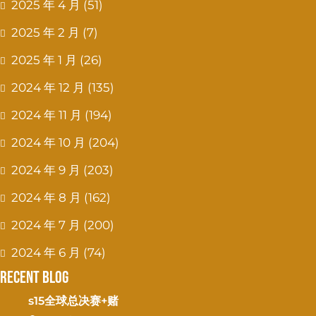
2025 年 4 月
(51)
2025 年 2 月
(7)
2025 年 1 月
(26)
2024 年 12 月
(135)
2024 年 11 月
(194)
2024 年 10 月
(204)
2024 年 9 月
(203)
2024 年 8 月
(162)
2024 年 7 月
(200)
2024 年 6 月
(74)
Recent Blog
s15全球总决赛+赌