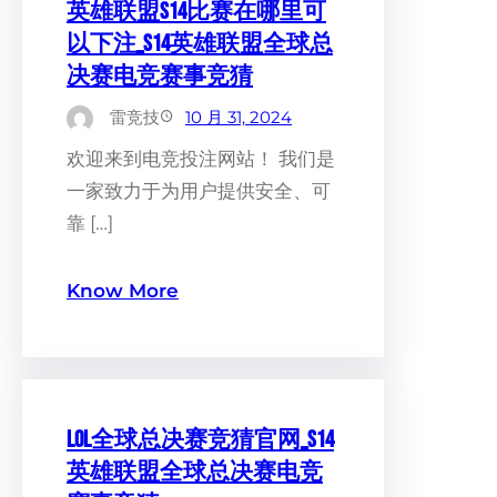
英雄联盟S14比赛在哪里可
以下注_S14英雄联盟全球总
决赛电竞赛事竞猜
雷竞技
10 月 31, 2024
欢迎来到电竞投注网站！ 我们是
一家致力于为用户提供安全、可
靠 […]
Know More
lol全球总决赛竞猜官网_S14
英雄联盟全球总决赛电竞