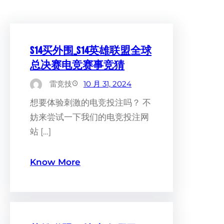
S14买外围_S14英雄联盟全球
总决赛电竞赛事竞猜
雷竞技
10 月 31, 2024
想要体验刺激的电竞投注吗？ 不
妨来尝试一下我们的电竞投注网
站 […]
Know More