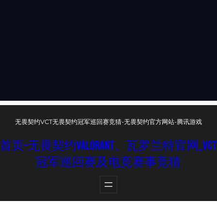
无畏契约VCT无畏契约冠军巡回赛竞猜-无畏契约官方网站-腾讯游戏
首页–无畏契约VALORANT、瓦罗兰特官网_VCT
冠军巡回赛及电竞赛事竞猜