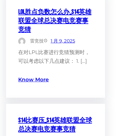
lol胜点负数怎么办_S14英雄
联盟全球总决赛电竞赛事
竞猜
雷竞技
1 月 9, 2025
在对LPL比赛进行竞猜预测时，
可以考虑以下几点建议： 1. […]
Know More
S14比赛压_S14英雄联盟全球
总决赛电竞赛事竞猜