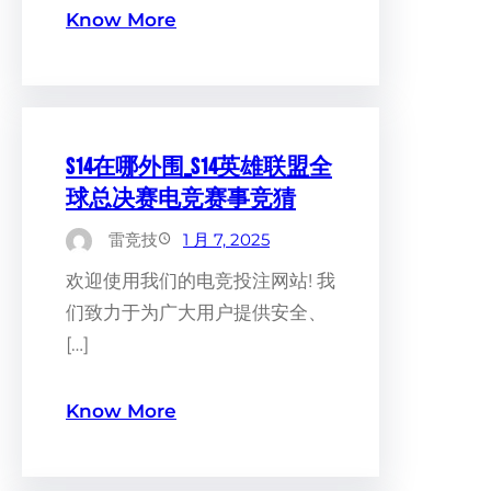
Know More
S14在哪外围_S14英雄联盟全
球总决赛电竞赛事竞猜
雷竞技
1 月 7, 2025
欢迎使用我们的电竞投注网站! 我
们致力于为广大用户提供安全、
[…]
Know More