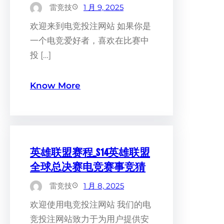
雷竞技
1 月 9, 2025
欢迎来到电竞投注网站 如果你是
一个电竞爱好者，喜欢在比赛中
投 […]
Know More
英雄联盟赛程_S14英雄联盟
全球总决赛电竞赛事竞猜
雷竞技
1 月 8, 2025
欢迎使用电竞投注网站 我们的电
竞投注网站致力于为用户提供安