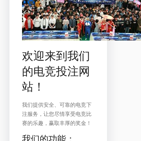
欢迎来到我们
的电竞投注网
站！
我们提供安全、可靠的电竞下
注服务，让您尽情享受电竞比
赛的乐趣，赢取丰厚的奖金！
我们的功能：