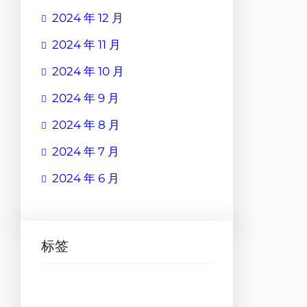
2024 年 12 月
2024 年 11 月
2024 年 10 月
2024 年 9 月
2024 年 8 月
2024 年 7 月
2024 年 6 月
标签