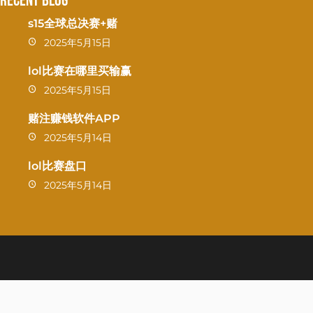
Recent Blog
s15全球总决赛+赌
2025年5月15日
lol比赛在哪里买输赢
2025年5月15日
赌注赚钱软件APP
2025年5月14日
lol比赛盘口
2025年5月14日