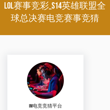
LOL赛事竞彩_S14英雄联盟全
球总决赛电竞赛事竞猜
IM电竞竞猜平台