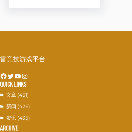
雷竞技游戏平台
Facebook
Twitter
YouTube
Instagram
Quick Links
文章
(451)
新闻
(426)
资讯
(435)
Archive