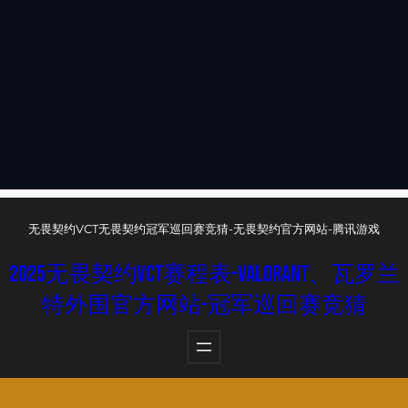
无畏契约VCT无畏契约冠军巡回赛竞猜-无畏契约官方网站-腾讯游戏
2025无畏契约VCT赛程表-VALORANT、瓦罗兰
特外围官方网站-冠军巡回赛竞猜