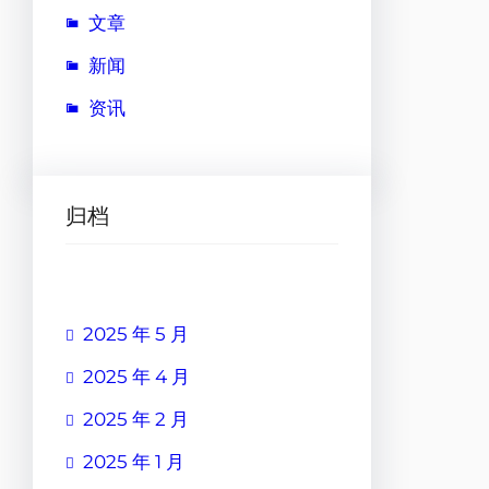
文章
新闻
资讯
归档
2025 年 5 月
2025 年 4 月
2025 年 2 月
2025 年 1 月