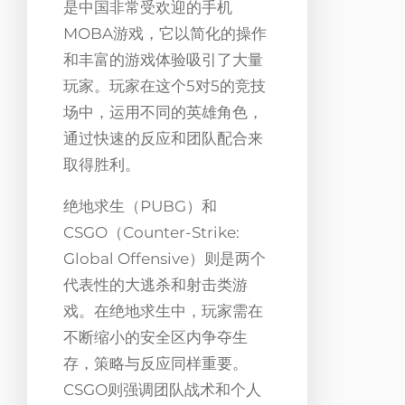
是中国非常受欢迎的手机
MOBA游戏，它以简化的操作
和丰富的游戏体验吸引了大量
玩家。玩家在这个5对5的竞技
场中，运用不同的英雄角色，
通过快速的反应和团队配合来
取得胜利。
绝地求生（PUBG）和
CSGO（Counter-Strike:
Global Offensive）则是两个
代表性的大逃杀和射击类游
戏。在绝地求生中，玩家需在
不断缩小的安全区内争夺生
存，策略与反应同样重要。
CSGO则强调团队战术和个人