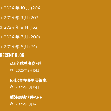
2024 年 10 月
(204)
2024 年 9 月
(203)
2024 年 8 月
(162)
2024 年 7 月
(200)
2024 年 6 月
(74)
Recent Blog
s15全球总决赛+赌
2025年5月15日
lol比赛在哪里买输赢
2025年5月15日
赌注赚钱软件APP
2025年5月14日