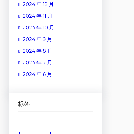
2024 年 12 月
2024 年 11 月
2024 年 10 月
2024 年 9 月
2024 年 8 月
2024 年 7 月
2024 年 6 月
标签