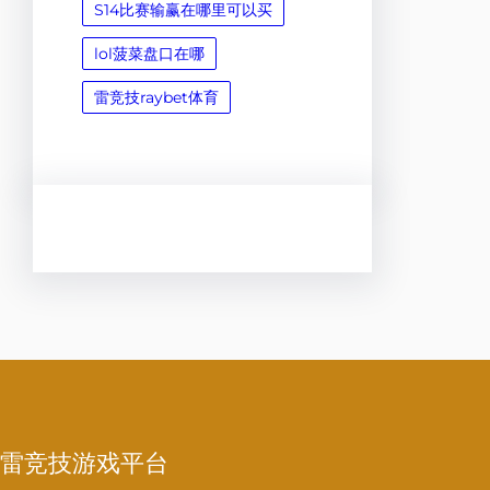
S14比赛输赢在哪里可以买
lol菠菜盘口在哪
雷竞技raybet体育
雷竞技游戏平台