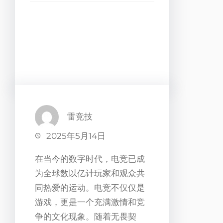
Facebook
Twitter
LinkedIn
Instagram
雷竞技
2025年5月14日
在当今的数字时代，电竞已成
为全球数以亿计玩家和观众共
同热爱的运动。电竞不仅仅是
游戏，更是一个充满激情和竞
争的文化现象。随着无畏契