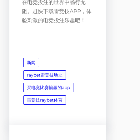
在电竞投注的世界中畅行无
阻。赶快下载雷竞技APP，体
验刺激的电竞投注乐趣吧！
新闻
raybet雷竞技地址
买电竞比赛输赢的app
雷竞技raybet体育