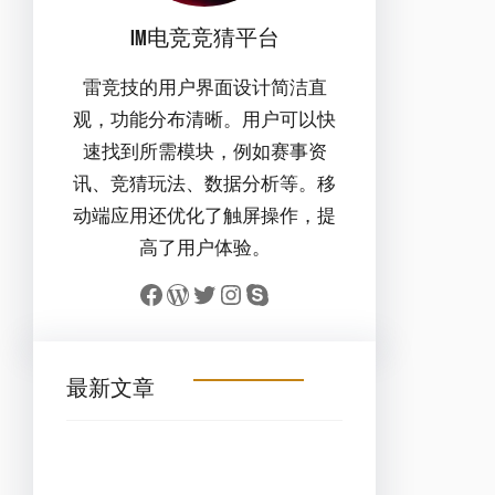
IM电竞竞猜平台
雷竞技的用户界面设计简洁直
观，功能分布清晰。用户可以快
速找到所需模块，例如赛事资
讯、竞猜玩法、数据分析等。移
动端应用还优化了触屏操作，提
高了用户体验。
Facebook
WordPress
Twitter
Instagram
Skype
最新文章