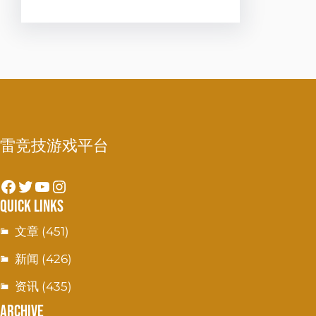
雷竞技游戏平台
Facebook
Twitter
YouTube
Instagram
Quick Links
文章
(451)
新闻
(426)
资讯
(435)
Archive