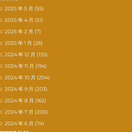
2025 年 5 月
(55)
2025 年 4 月
(51)
2025 年 2 月
(7)
2025 年 1 月
(26)
2024 年 12 月
(135)
2024 年 11 月
(194)
2024 年 10 月
(204)
2024 年 9 月
(203)
2024 年 8 月
(162)
2024 年 7 月
(200)
2024 年 6 月
(74)