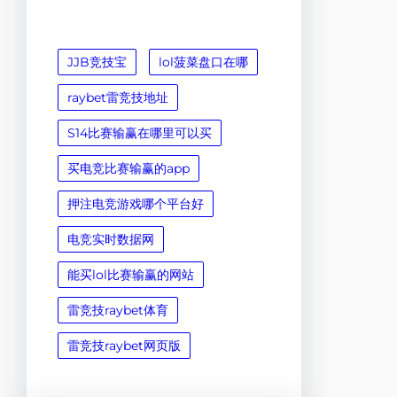
JJB竞技宝
lol菠菜盘口在哪
raybet雷竞技地址
S14比赛输赢在哪里可以买
买电竞比赛输赢的app
押注电竞游戏哪个平台好
电竞实时数据网
能买lol比赛输赢的网站
雷竞技raybet体育
雷竞技raybet网页版