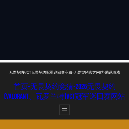
无畏契约VCT无畏契约冠军巡回赛竞猜-无畏契约官方网站-腾讯游戏
首页–无畏契约竞猜-2025无畏契约
(VALORANT、瓦罗兰特)VCT冠军巡回赛网站