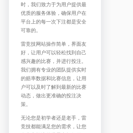
时，我们致力于为用户提供最
优质的服务体验，确保用户在
平台上的每一次下注都是安全
可靠的。
雷竞技网站操作简单，界面友
好，让用户可以轻松找到自己
感兴趣的比赛，并进行投注。
我们拥有专业的团队提供实时
的赔率数据和比赛信息，让用
户可以及时了解到最新的比赛
动态，做出更准确的投注决
策。
无论您是初学者还是老手，雷
竞技都能满足您的需求，让您