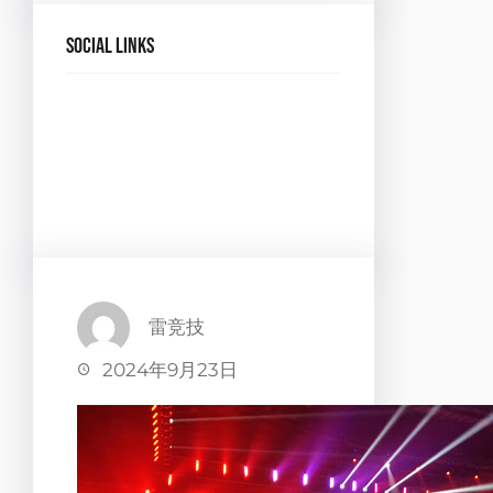
Social Links
Facebook
Twitter
LinkedIn
Instagram
雷竞技
2024年9月23日