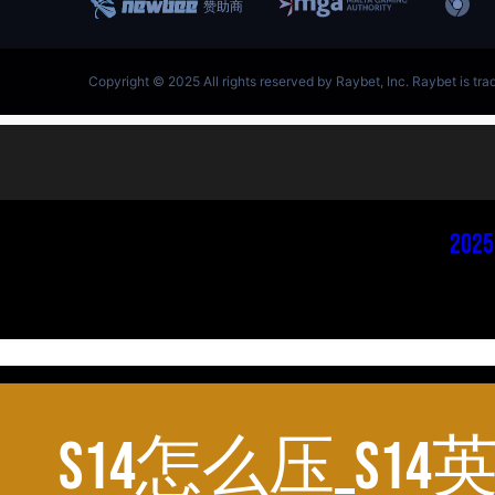
跳
至
内
容
20
S14怎么压_