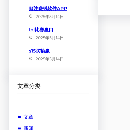
赌注赚钱软件APP
2025年5月14日
lol比赛盘口
2025年5月14日
s15买输赢
2025年5月14日
文章分类
文章
新闻