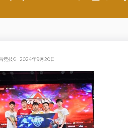
雷竞技
2024年9月20日