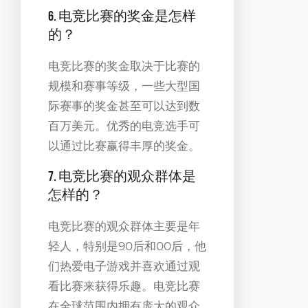
6. 电竞比赛的奖金是怎样
的？
电竞比赛的奖金取决于比赛的
规模和赛事等级，一些大型国
际赛事的奖金甚至可以达到数
百万美元。优秀的电竞选手可
以通过比赛赢得丰厚的奖金。
7. 电竞比赛的观众群体是
怎样的？
电竞比赛的观众群体主要是年
轻人，特别是90后和00后，他
们热爱电子游戏并喜欢通过观
看比赛来获得乐趣。电竞比赛
在全球范围内拥有庞大的观众