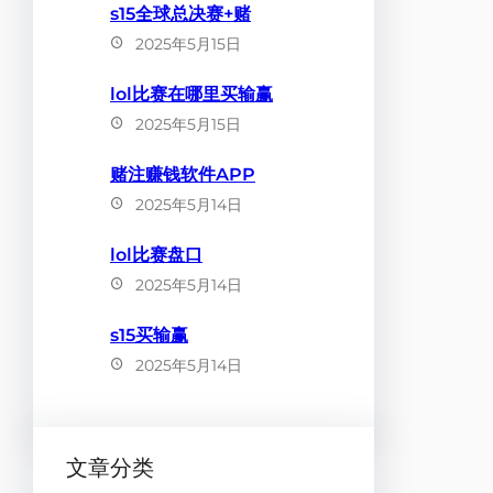
s15全球总决赛+赌
2025年5月15日
lol比赛在哪里买输赢
2025年5月15日
赌注赚钱软件APP
2025年5月14日
lol比赛盘口
2025年5月14日
s15买输赢
2025年5月14日
文章分类