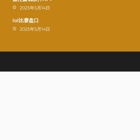
2025年5月14日
lol比赛盘口
2025年5月14日