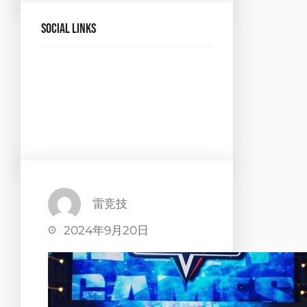
Social Links
Facebook
Twitter
LinkedIn
Instagram
雷竞技
2024年9月20日