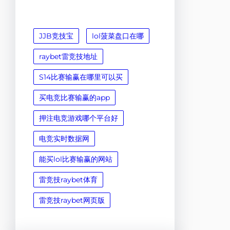
JJB竞技宝
lol菠菜盘口在哪
raybet雷竞技地址
S14比赛输赢在哪里可以买
买电竞比赛输赢的app
押注电竞游戏哪个平台好
电竞实时数据网
能买lol比赛输赢的网站
雷竞技raybet体育
雷竞技raybet网页版