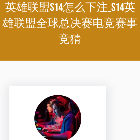
英雄联盟S14怎么下注_S14英
雄联盟全球总决赛电竞赛事
竞猜