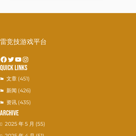
雷竞技游戏平台
Facebook
Twitter
YouTube
Instagram
Quick Links
文章
(451)
新闻
(426)
资讯
(435)
Archive
2025 年 5 月
(55)
2025 年 4 月
(51)