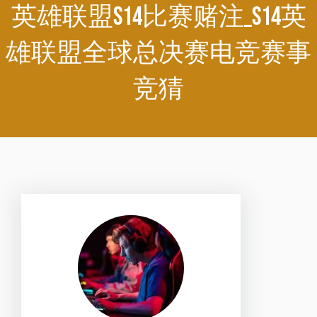
英雄联盟S14比赛赌注_S14英
雄联盟全球总决赛电竞赛事
竞猜