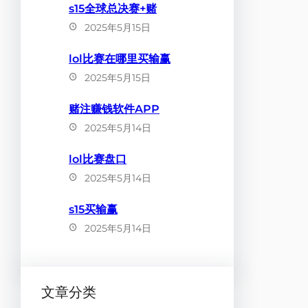
s15全球总决赛+赌
2025年5月15日
lol比赛在哪里买输赢
2025年5月15日
赌注赚钱软件APP
2025年5月14日
lol比赛盘口
2025年5月14日
s15买输赢
2025年5月14日
文章分类