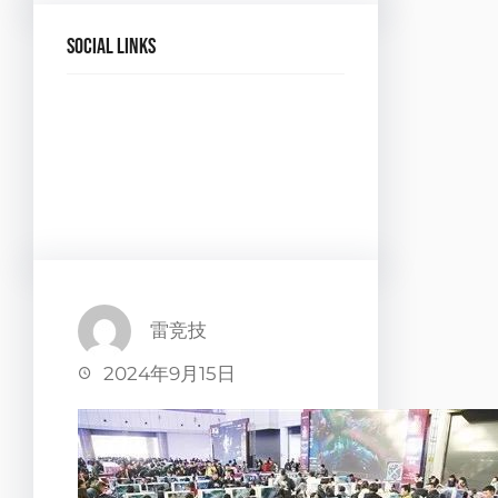
Social Links
Facebook
Twitter
LinkedIn
Instagram
雷竞技
2024年9月15日