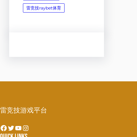
雷竞技raybet体育
雷竞技游戏平台
Facebook
Twitter
YouTube
Instagram
Quick Links