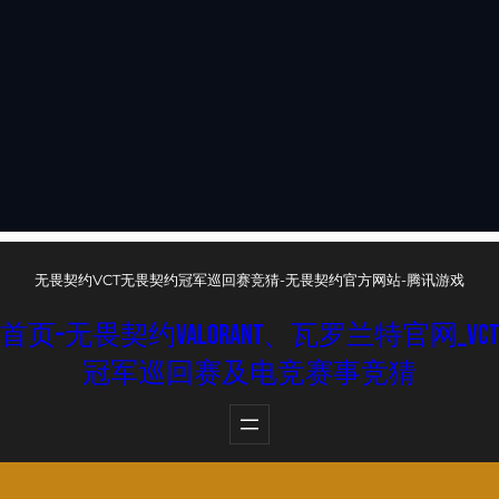
无畏契约VCT无畏契约冠军巡回赛竞猜-无畏契约官方网站-腾讯游戏
首页–无畏契约VALORANT、瓦罗兰特官网_VCT
冠军巡回赛及电竞赛事竞猜