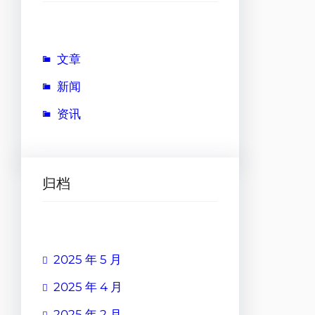
文章
新闻
资讯
归档
2025 年 5 月
2025 年 4 月
2025 年 2 月