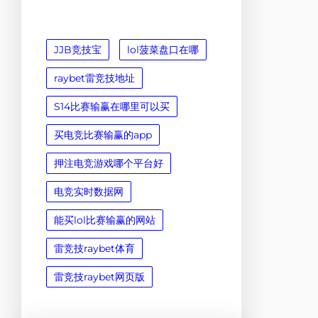
JJB竞技宝
lol菠菜盘口在哪
raybet雷竞技地址
S14比赛输赢在哪里可以买
买电竞比赛输赢的app
押注电竞游戏哪个平台好
电竞实时数据网
能买lol比赛输赢的网站
雷竞技raybet体育
雷竞技raybet网页版