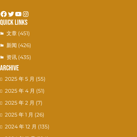
Facebook
Twitter
YouTube
Instagram
Quick Links
文章
(451)
新闻
(426)
资讯
(435)
Archive
2025 年 5 月
(55)
2025 年 4 月
(51)
2025 年 2 月
(7)
2025 年 1 月
(26)
2024 年 12 月
(135)