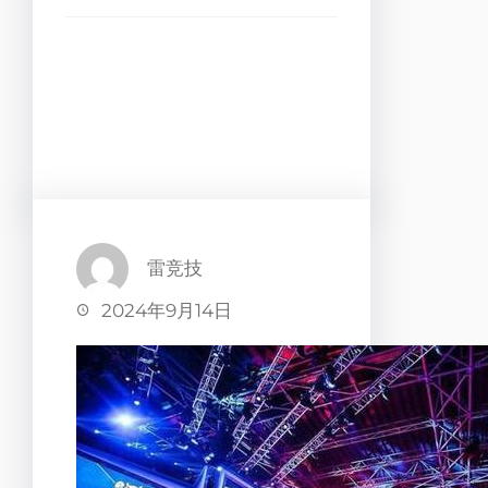
Facebook
Twitter
LinkedIn
Instagram
雷竞技
2024年9月14日