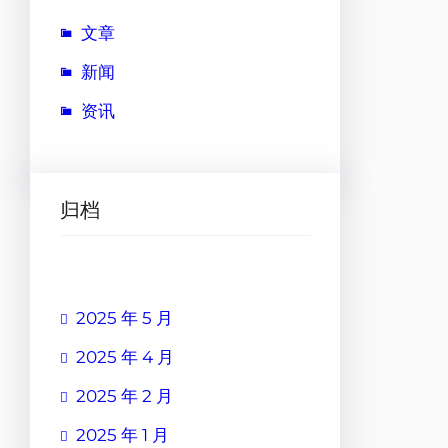
文章
新闻
资讯
归档
2025 年 5 月
2025 年 4 月
2025 年 2 月
2025 年 1 月