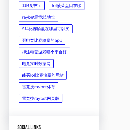
JJB竞技宝
lol菠菜盘口在哪
raybet雷竞技地址
S14比赛输赢在哪里可以买
买电竞比赛输赢的app
押注电竞游戏哪个平台好
电竞实时数据网
能买lol比赛输赢的网站
雷竞技raybet体育
雷竞技raybet网页版
Social Links