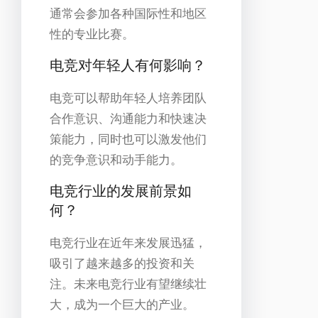
通常会参加各种国际性和地区
性的专业比赛。
电竞对年轻人有何影响？
电竞可以帮助年轻人培养团队
合作意识、沟通能力和快速决
策能力，同时也可以激发他们
的竞争意识和动手能力。
电竞行业的发展前景如
何？
电竞行业在近年来发展迅猛，
吸引了越来越多的投资和关
注。未来电竞行业有望继续壮
大，成为一个巨大的产业。