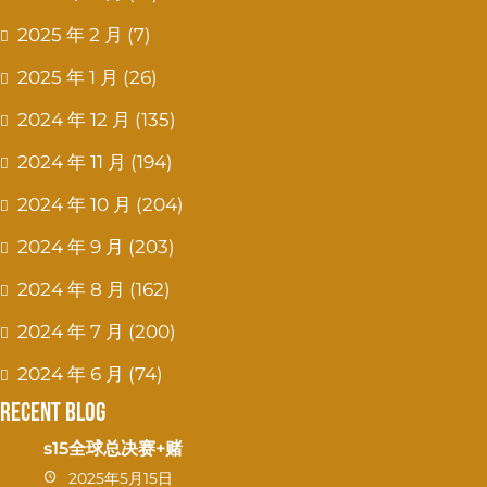
2025 年 2 月
(7)
2025 年 1 月
(26)
2024 年 12 月
(135)
2024 年 11 月
(194)
2024 年 10 月
(204)
2024 年 9 月
(203)
2024 年 8 月
(162)
2024 年 7 月
(200)
2024 年 6 月
(74)
Recent Blog
s15全球总决赛+赌
2025年5月15日