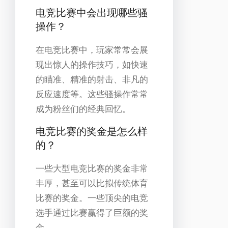
电竞比赛中会出现哪些骚
操作？
在电竞比赛中，玩家常常会展
现出惊人的操作技巧，如快速
的瞄准、精准的射击、非凡的
反应速度等。这些骚操作常常
成为粉丝们的经典回忆。
电竞比赛的奖金是怎么样
的？
一些大型电竞比赛的奖金非常
丰厚，甚至可以比拟传统体育
比赛的奖金。一些顶尖的电竞
选手通过比赛赢得了巨额的奖
金。