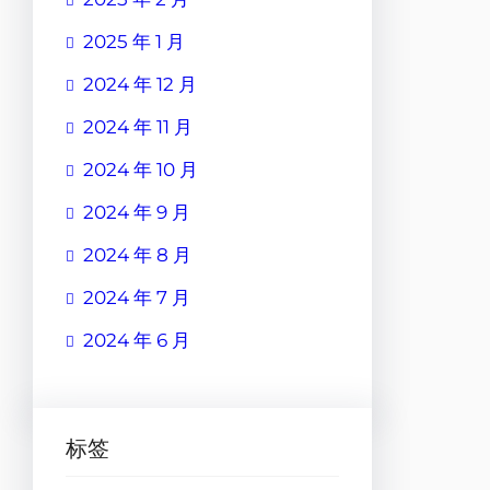
2025 年 1 月
2024 年 12 月
2024 年 11 月
2024 年 10 月
2024 年 9 月
2024 年 8 月
2024 年 7 月
2024 年 6 月
标签