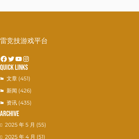
雷竞技游戏平台
Facebook
Twitter
YouTube
Instagram
Quick Links
文章
(451)
新闻
(426)
资讯
(435)
Archive
2025 年 5 月
(55)
2025 年 4 月
(51)