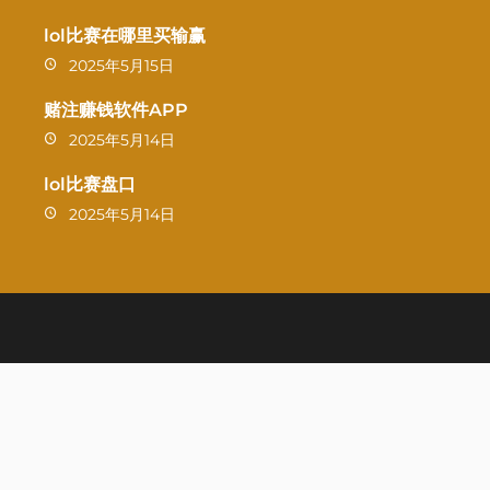
lol比赛在哪里买输赢
2025年5月15日
赌注赚钱软件APP
2025年5月14日
lol比赛盘口
2025年5月14日