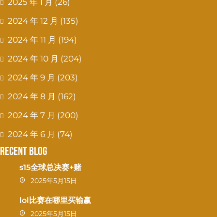
2025 年 1 月
(26)
2024 年 12 月
(135)
2024 年 11 月
(194)
2024 年 10 月
(204)
2024 年 9 月
(203)
2024 年 8 月
(162)
2024 年 7 月
(200)
2024 年 6 月
(74)
Recent Blog
s15全球总决赛+赌
2025年5月15日
lol比赛在哪里买输赢
2025年5月15日