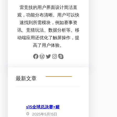
雷竞技的用户界面设计简洁直
观，功能分布清晰。用户可以快
速找到所需模块，例如赛事资
讯、竞猜玩法、数据分析等。移
动端应用还优化了触屏操作，提
高了用户体验。
Facebook
WordPress
Twitter
Instagram
Skype
最新文章
s15全球总决赛+赌
2025年5月15日