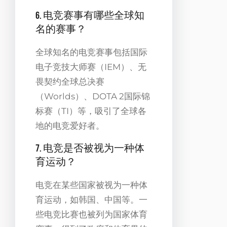
6. 电竞赛事有哪些全球知
名的赛事？
全球知名的电竞赛事包括国际
电子竞技大师赛（IEM）、无
畏契约全球总决赛
（Worlds）、DOTA 2国际锦
标赛（TI）等，吸引了全球各
地的电竞爱好者。
7. 电竞是否被视为一种体
育运动？
电竞在某些国家被视为一种体
育运动，如韩国、中国等。一
些电竞比赛也被列为国家体育