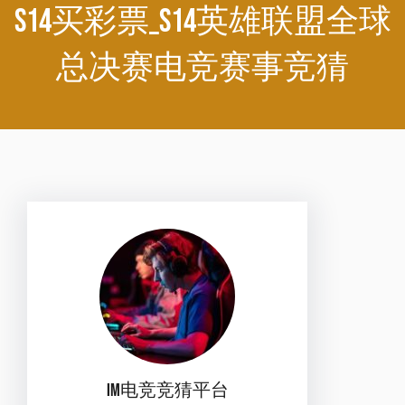
S14买彩票_S14英雄联盟全球
总决赛电竞赛事竞猜
IM电竞竞猜平台