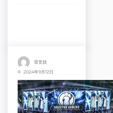
Facebook
Twitter
LinkedIn
Instagram
雷竞技
2024年9月12日