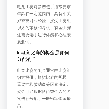
电竞比赛对参赛选手通常要求
年龄在一定范围内，具备相关
游戏技能和经验，接受比赛组
织方的审核和考核。有些比赛
还需要选手进行体能和心理素
质测试。
5. 电竞比赛的奖金是如何
分配的？
电竞比赛的奖金通常由比赛组
织方提供，根据比赛的规模、
重要性和赞助商等因素决定。
奖金可能根据队伍或个人的名
次进行分配，一般冠军奖金最
高。