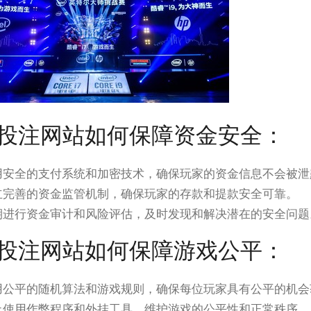
投注网站如何保障资金安全：
用安全的支付系统和加密技术，确保玩家的资金信息不会被泄
立完善的资金监管机制，确保玩家的存款和提款安全可靠。
期进行资金审计和风险评估，及时发现和解决潜在的安全问题
投注网站如何保障游戏公平：
用公平的随机算法和游戏规则，确保每位玩家具有公平的机会
止使用作弊程序和外挂工具，维护游戏的公平性和正常秩序。