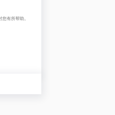
对您有所帮助。