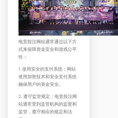
电竞投注网站通常通过以下方
式来保障资金安全和游戏公平
性：
1. 使用安全的支付系统：网站
使用加密技术和安全支付系统
确保用户的资金安全。
2. 遵守监管规定：电竞投注网
站通常受到监管机构的监督和
监管，遵守相应的规定和法