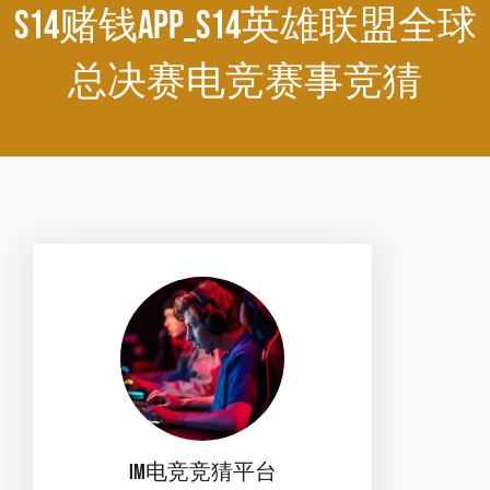
S14赌钱app_S14英雄联盟全球
总决赛电竞赛事竞猜
IM电竞竞猜平台