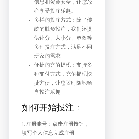
信息和资金安全，让您放
心享受投注乐趣。
多样的投注方式：除了传
统的胜负投注，我们还提
供让分、大小分、单双等
多种投注方式，满足不同
玩家的需求。
便捷的充值提现：支持多
种支付方式，充值提现快
捷方便，让您随时随地畅
享投注乐趣。
如何开始投注：
1. 注册账号：点击注册按钮，
填写个人信息完成注册。