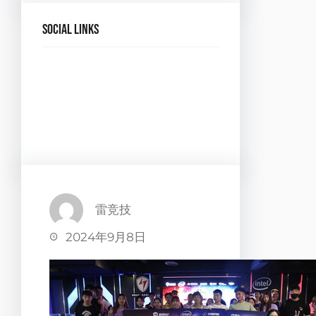
Social Links
Facebook
Twitter
LinkedIn
Instagram
雷竞技
2024年9月8日