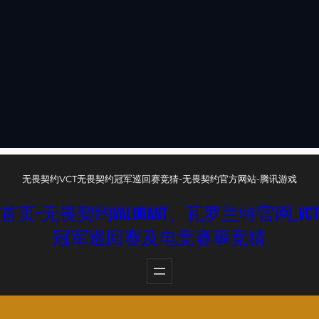
无畏契约VCT无畏契约冠军巡回赛竞猜-无畏契约官方网站-腾讯游戏
首页–无畏契约VALORANT、瓦罗兰特官网_VCT
冠军巡回赛及电竞赛事竞猜