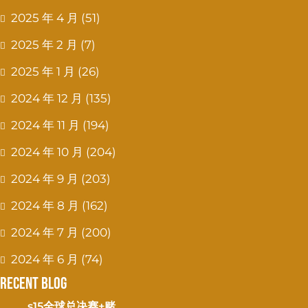
2025 年 4 月
(51)
2025 年 2 月
(7)
2025 年 1 月
(26)
2024 年 12 月
(135)
2024 年 11 月
(194)
2024 年 10 月
(204)
2024 年 9 月
(203)
2024 年 8 月
(162)
2024 年 7 月
(200)
2024 年 6 月
(74)
Recent Blog
s15全球总决赛+赌