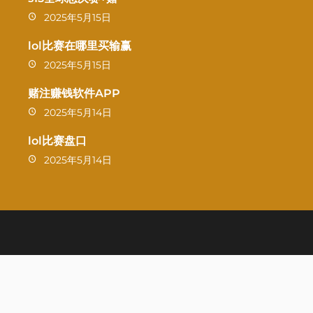
2025年5月15日
lol比赛在哪里买输赢
2025年5月15日
赌注赚钱软件APP
2025年5月14日
lol比赛盘口
2025年5月14日