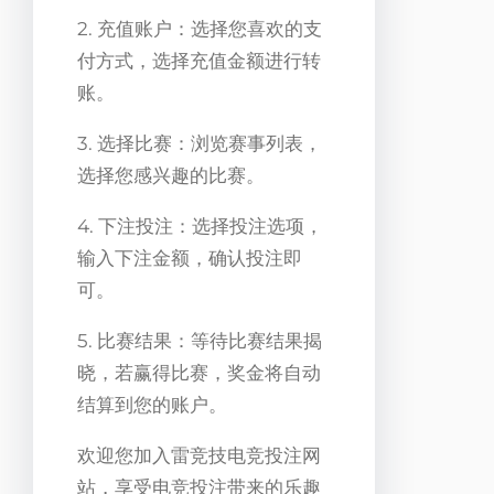
2. 充值账户：选择您喜欢的支
付方式，选择充值金额进行转
账。
3. 选择比赛：浏览赛事列表，
选择您感兴趣的比赛。
4. 下注投注：选择投注选项，
输入下注金额，确认投注即
可。
5. 比赛结果：等待比赛结果揭
晓，若赢得比赛，奖金将自动
结算到您的账户。
欢迎您加入雷竞技电竞投注网
站，享受电竞投注带来的乐趣