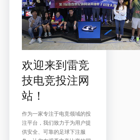
欢迎来到雷竞
技电竞投注网
站！
作为一家专注于电竞领域的投
注平台，我们致力于为用户提
供安全、可靠的足球下注服