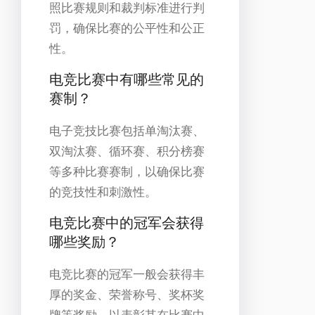
照比赛规则和裁判标准进行判
罚，确保比赛的公平性和公正
性。
电竞比赛中有哪些常见的
赛制？
电子竞技比赛包括单淘汰赛、
双淘汰赛、循环赛、积分榜赛
等多种比赛赛制，以确保比赛
的竞技性和刺激性。
电竞比赛中的冠军会获得
哪些奖励？
电竞比赛的冠军一般会获得丰
厚的奖金、荣誉称号、奖杯奖
牌等奖励，以表彰其在比赛中