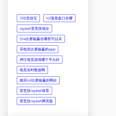
JJB竞技宝
lol菠菜盘口在哪
raybet雷竞技地址
S14比赛输赢在哪里可以买
买电竞比赛输赢的app
押注电竞游戏哪个平台好
电竞实时数据网
能买lol比赛输赢的网站
雷竞技raybet体育
雷竞技raybet网页版