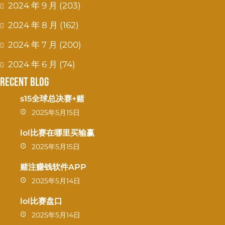
2024 年 9 月
(203)
2024 年 8 月
(162)
2024 年 7 月
(200)
2024 年 6 月
(74)
Recent Blog
s15全球总决赛+赌
2025年5月15日
lol比赛在哪里买输赢
2025年5月15日
赌注赚钱软件APP
2025年5月14日
lol比赛盘口
2025年5月14日