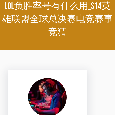
lol负胜率号有什么用_S14英
雄联盟全球总决赛电竞赛事
竞猜