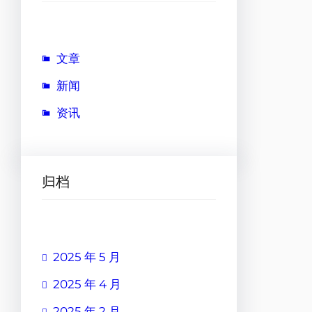
文章
新闻
资讯
归档
2025 年 5 月
2025 年 4 月
2025 年 2 月