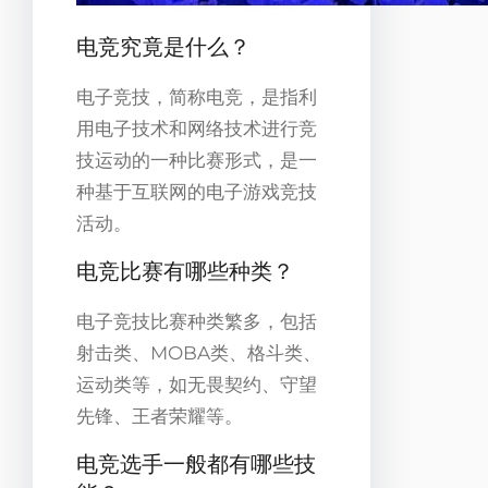
电竞究竟是什么？
电子竞技，简称电竞，是指利
用电子技术和网络技术进行竞
技运动的一种比赛形式，是一
种基于互联网的电子游戏竞技
活动。
电竞比赛有哪些种类？
电子竞技比赛种类繁多，包括
射击类、MOBA类、格斗类、
运动类等，如无畏契约、守望
先锋、王者荣耀等。
电竞选手一般都有哪些技