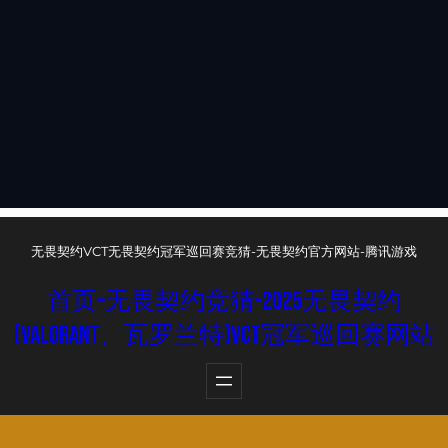
无畏契约VCT无畏契约冠军巡回赛竞猜-无畏契约官方网站-腾讯游戏
首页–无畏契约竞猜-2025无畏契约
(VALORANT、瓦罗兰特)VCT冠军巡回赛网站