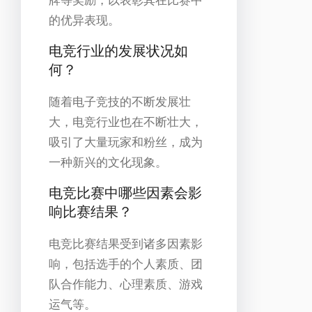
的优异表现。
电竞行业的发展状况如
何？
随着电子竞技的不断发展壮
大，电竞行业也在不断壮大，
吸引了大量玩家和粉丝，成为
一种新兴的文化现象。
电竞比赛中哪些因素会影
响比赛结果？
电竞比赛结果受到诸多因素影
响，包括选手的个人素质、团
队合作能力、心理素质、游戏
运气等。