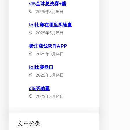
s15全球总决赛+赌
2025年5月15日
lol比赛在哪里买输赢
2025年5月15日
赌注赚钱软件APP
2025年5月14日
lol比赛盘口
2025年5月14日
s15买输赢
2025年5月14日
文章分类