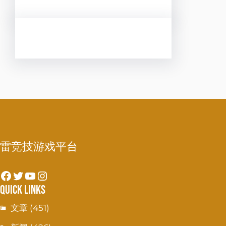
雷竞技游戏平台
Facebook
Twitter
YouTube
Instagram
Quick Links
文章
(451)