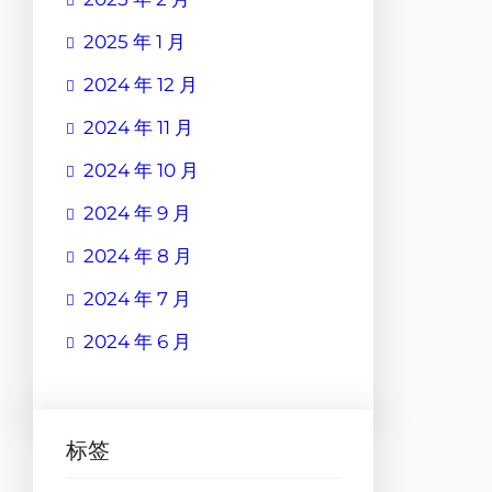
2025 年 1 月
2024 年 12 月
2024 年 11 月
2024 年 10 月
2024 年 9 月
2024 年 8 月
2024 年 7 月
2024 年 6 月
标签