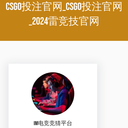
CSGO投注官网_CSGO投注官网
_2024雷竞技官网
IM电竞竞猜平台