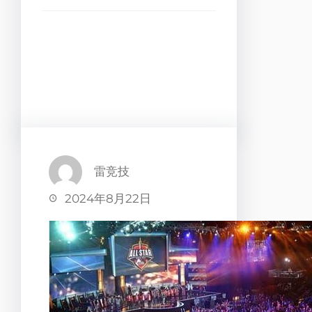
Facebook
Twitter
LinkedIn
Instagram
雷竞技
2024年8月22日