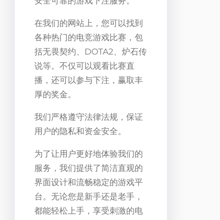
安全可靠的游戏下注服务。
在我们的网站上，您可以找到
各种热门的电竞游戏比赛，包
括无畏契约、DOTA2、炉石传
说等。不仅可以观看比赛直
播，还可以参与下注，赢取丰
厚的奖金。
我们严格遵守法律法规，保证
用户的隐私和资金安全。
为了让用户更好地体验我们的
服务，我们提供了简洁直观的
界面设计和流畅稳定的游戏平
台。无论您是新手还是老手，
都能轻松上手，享受刺激的电