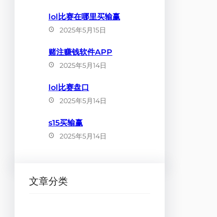
lol比赛在哪里买输赢
2025年5月15日
赌注赚钱软件APP
2025年5月14日
lol比赛盘口
2025年5月14日
s15买输赢
2025年5月14日
文章分类