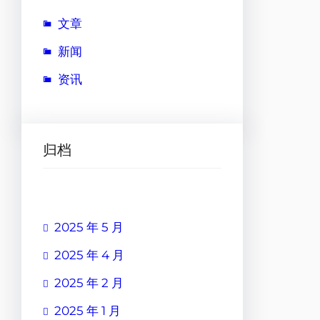
文章
新闻
资讯
归档
2025 年 5 月
2025 年 4 月
2025 年 2 月
2025 年 1 月