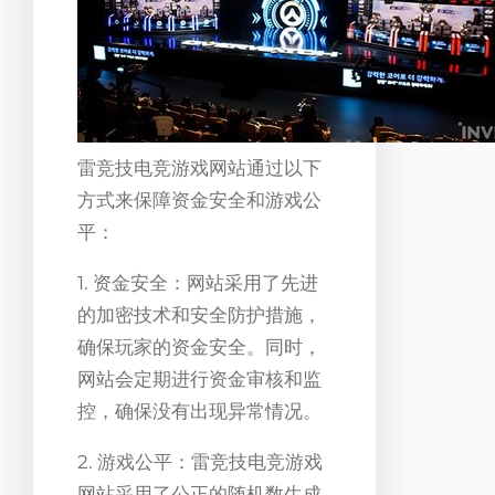
雷竞技电竞游戏网站通过以下
方式来保障资金安全和游戏公
平：
1. 资金安全：网站采用了先进
的加密技术和安全防护措施，
确保玩家的资金安全。同时，
网站会定期进行资金审核和监
控，确保没有出现异常情况。
2. 游戏公平：雷竞技电竞游戏
网站采用了公正的随机数生成