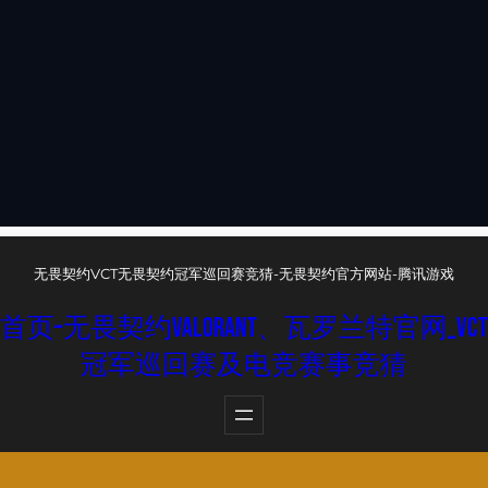
无畏契约VCT无畏契约冠军巡回赛竞猜-无畏契约官方网站-腾讯游戏
首页–无畏契约VALORANT、瓦罗兰特官网_VCT
冠军巡回赛及电竞赛事竞猜