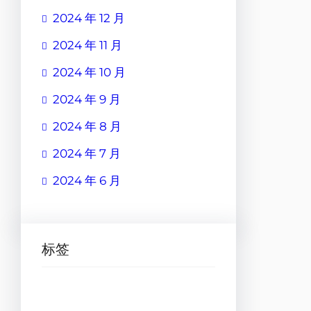
2024 年 12 月
2024 年 11 月
2024 年 10 月
2024 年 9 月
2024 年 8 月
2024 年 7 月
2024 年 6 月
标签