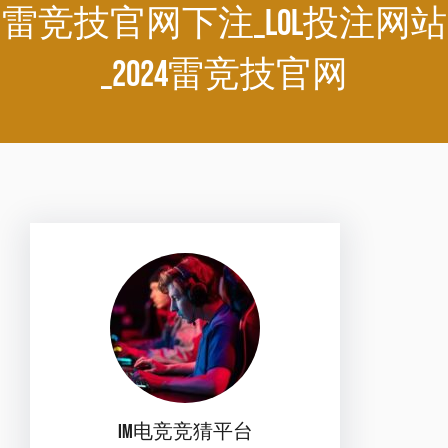
雷竞技官网下注_LOL投注网站
_2024雷竞技官网
IM电竞竞猜平台