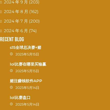
2024 年 9 月
(203)
2024 年 8 月
(162)
2024 年 7 月
(200)
2024 年 6 月
(74)
Recent Blog
s15全球总决赛+赌
2025年5月15日
lol比赛在哪里买输赢
2025年5月15日
赌注赚钱软件APP
2025年5月14日
lol比赛盘口
2025年5月14日