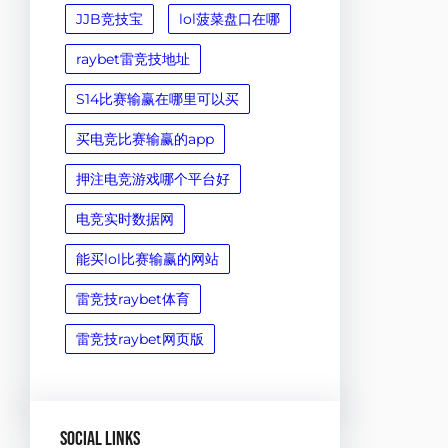
JJB竞技宝
lol菠菜盘口在哪
raybet雷竞技地址
S14比赛输赢在哪里可以买
买电竞比赛输赢的app
押注电竞游戏哪个平台好
电竞实时数据网
能买lol比赛输赢的网站
雷竞技raybet体育
雷竞技raybet网页版
Social Links