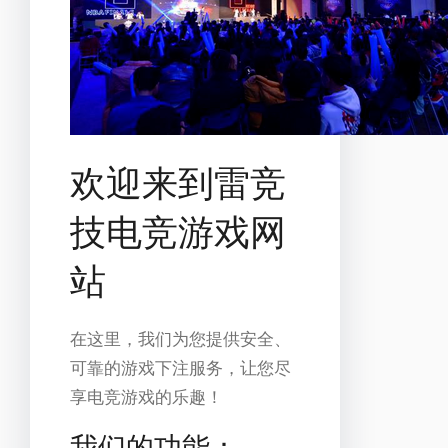
欢迎来到雷竞
技电竞游戏网
站
在这里，我们为您提供安全、
可靠的游戏下注服务，让您尽
享电竞游戏的乐趣！