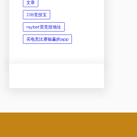
文章
JJB竞技宝
raybet雷竞技地址
买电竞比赛输赢的app