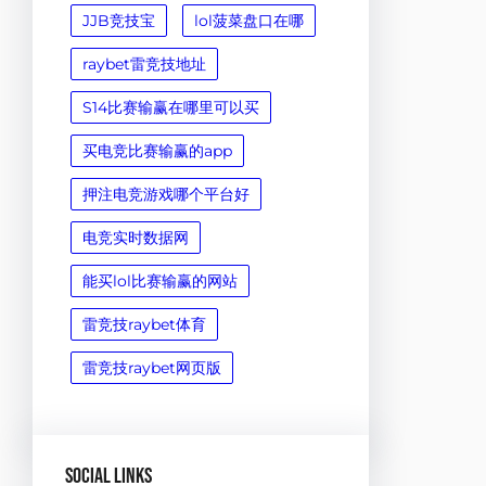
JJB竞技宝
lol菠菜盘口在哪
raybet雷竞技地址
S14比赛输赢在哪里可以买
买电竞比赛输赢的app
押注电竞游戏哪个平台好
电竞实时数据网
能买lol比赛输赢的网站
雷竞技raybet体育
雷竞技raybet网页版
Social Links