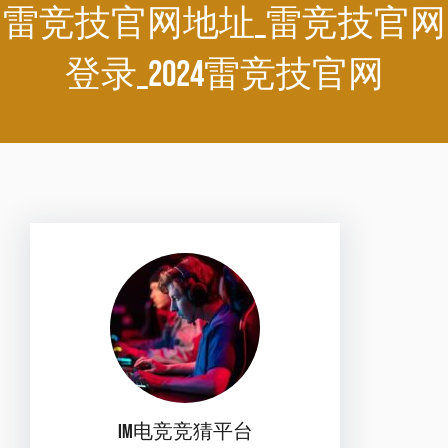
雷竞技官网地址_雷竞技官网
登录_2024雷竞技官网
IM电竞竞猜平台