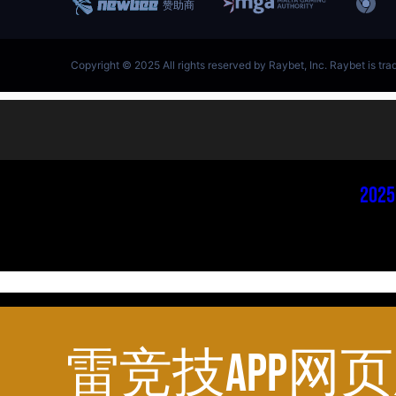
跳
至
内
容
20
雷竞技app网页