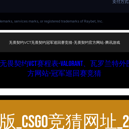
无畏契约VCT无畏契约冠军巡回赛竞猜-无畏契约官方网站-腾讯游戏
25无畏契约VCT赛程表-VALORANT、瓦罗兰特
方网站-冠军巡回赛竞猜
首页
雷竞技竞猜
雷竞技押注
雷竞技官网
雷竞技投注
版_csgo竞猜网址_