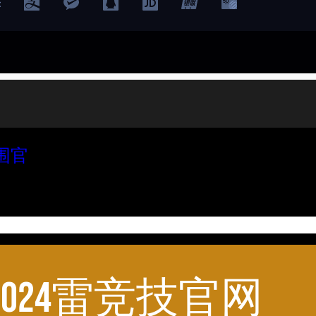
外围官
2024雷竞技官网