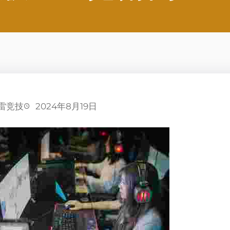
雷竞技
2024年8月19日