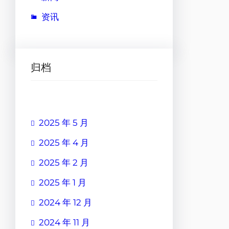
资讯
归档
2025 年 5 月
2025 年 4 月
2025 年 2 月
2025 年 1 月
2024 年 12 月
2024 年 11 月