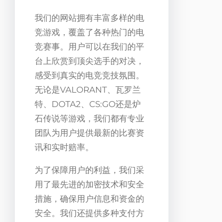
我们的网站拥有丰富多样的电
竞游戏，覆盖了各种热门的电
竞赛事。用户可以在我们的平
台上欣赏到顶尖选手的对决，
感受到真实的电竞竞技氛围。
无论是VALORANT、瓦罗兰
特、DOTA2、CS:GO还是炉
石传说等游戏，我们都有专业
团队为用户提供最新的比赛资
讯和实时赔率。
为了保障用户的利益，我们采
用了最先进的加密技术和安全
措施，确保用户信息和资金的
安全。我们还提供多种支付方