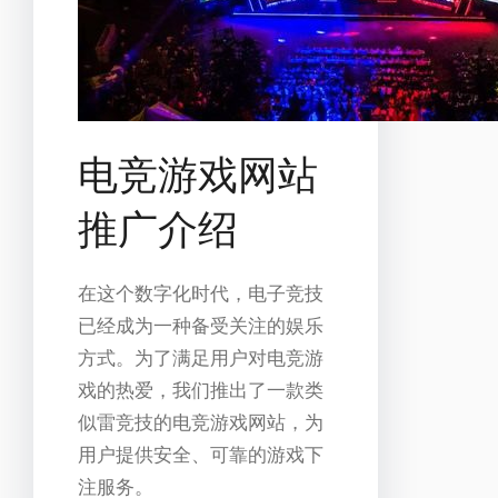
电竞游戏网站
推广介绍
在这个数字化时代，电子竞技
已经成为一种备受关注的娱乐
方式。为了满足用户对电竞游
戏的热爱，我们推出了一款类
似雷竞技的电竞游戏网站，为
用户提供安全、可靠的游戏下
注服务。