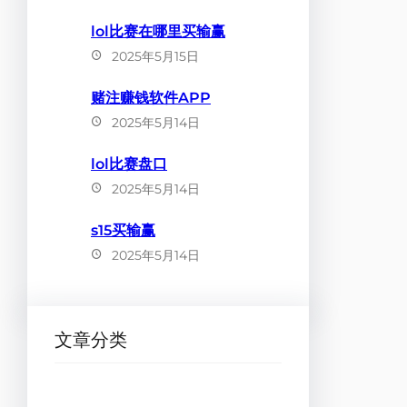
lol比赛在哪里买输赢
2025年5月15日
赌注赚钱软件APP
2025年5月14日
lol比赛盘口
2025年5月14日
s15买输赢
2025年5月14日
文章分类