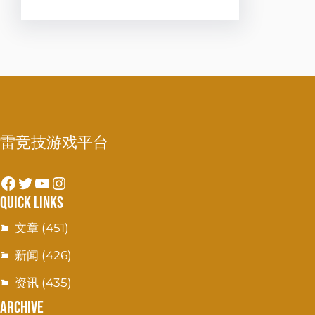
雷竞技游戏平台
Facebook
Twitter
YouTube
Instagram
Quick Links
文章
(451)
新闻
(426)
资讯
(435)
Archive