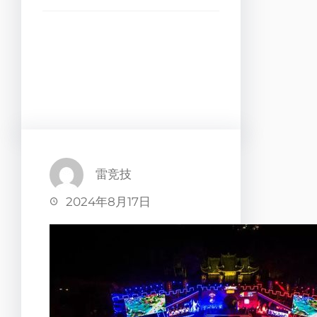
Facebook
Twitter
LinkedIn
Instagram
雷竞技
2024年8月17日