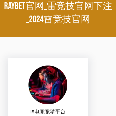
RAYBET官网_雷竞技官网下注
_2024雷竞技官网
IM电竞竞猜平台