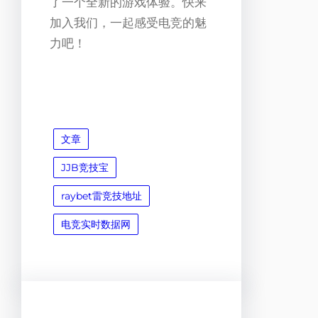
了一个全新的游戏体验。快来
加入我们，一起感受电竞的魅
力吧！
文章
JJB竞技宝
raybet雷竞技地址
电竞实时数据网