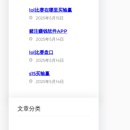
lol比赛在哪里买输赢
2025年5月15日
赌注赚钱软件APP
2025年5月14日
lol比赛盘口
2025年5月14日
s15买输赢
2025年5月14日
文章分类