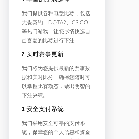
我们提供各种电竞比赛，包括
无畏契约、DOTA2、CS:GO
等热门游戏，让您尽情挑选自
己喜爱的比赛进行下注。
2. 实时赛事更新
我们将为您提供最新的赛事数
据和实时比分，确保您随时可
以掌握比赛动态，做出明智的
下注决策。
3. 安全支付系统
我们采用安全可靠的支付系
统，保障您的个人信息和资金