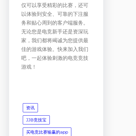
仅可以享受精彩的比赛，还可
以体验到安全、可靠的下注服
务和贴心周到的客户端服务。
无论您是电竞新手还是资深玩
家，我们都将竭诚为您提供最
佳的游戏体验。快来加入我们
吧，一起体验刺激的电竞竞技
游戏！
资讯
JJB竞技宝
买电竞比赛输赢的app