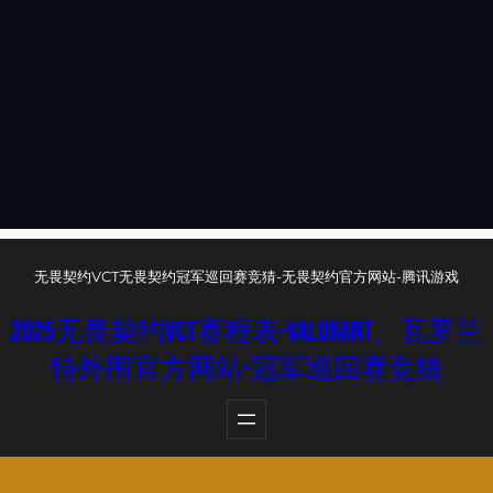
无畏契约VCT无畏契约冠军巡回赛竞猜-无畏契约官方网站-腾讯游戏
2025无畏契约VCT赛程表-VALORANT、瓦罗兰
特外围官方网站-冠军巡回赛竞猜