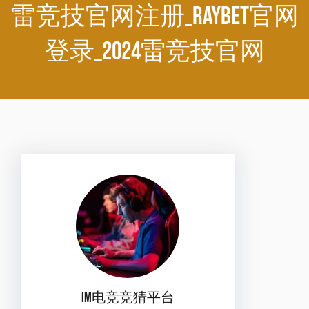
雷竞技官网注册_RAYBET官网
登录_2024雷竞技官网
IM电竞竞猜平台