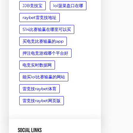
JJB竞技宝
lol菠菜盘口在哪
raybet雷竞技地址
S14比赛输赢在哪里可以买
买电竞比赛输赢的app
押注电竞游戏哪个平台好
电竞实时数据网
能买lol比赛输赢的网站
雷竞技raybet体育
雷竞技raybet网页版
Social Links