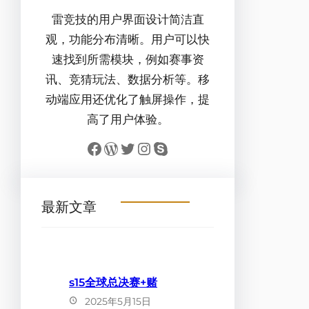
雷竞技的用户界面设计简洁直
观，功能分布清晰。用户可以快
速找到所需模块，例如赛事资
讯、竞猜玩法、数据分析等。移
动端应用还优化了触屏操作，提
高了用户体验。
Facebook
WordPress
Twitter
Instagram
Skype
最新文章
s15全球总决赛+赌
2025年5月15日