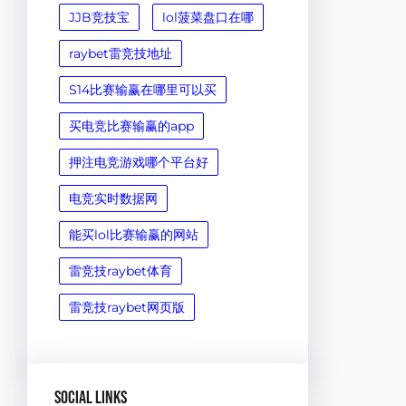
JJB竞技宝
lol菠菜盘口在哪
raybet雷竞技地址
S14比赛输赢在哪里可以买
买电竞比赛输赢的app
押注电竞游戏哪个平台好
电竞实时数据网
能买lol比赛输赢的网站
雷竞技raybet体育
雷竞技raybet网页版
Social Links