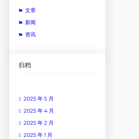
文章
新闻
资讯
归档
2025 年 5 月
2025 年 4 月
2025 年 2 月
2025 年 1 月