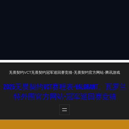
无畏契约VCT无畏契约冠军巡回赛竞猜-无畏契约官方网站-腾讯游戏
2025无畏契约VCT赛程表-VALORANT、瓦罗兰
特外围官方网站-冠军巡回赛竞猜