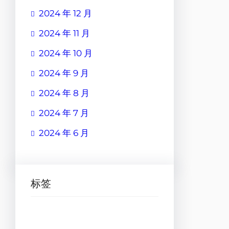
2024 年 12 月
2024 年 11 月
2024 年 10 月
2024 年 9 月
2024 年 8 月
2024 年 7 月
2024 年 6 月
标签