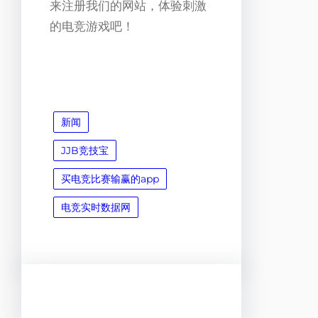
来注册我们的网站，体验刺激
的电竞游戏吧！
新闻
JJB竞技宝
买电竞比赛输赢的app
电竞实时数据网