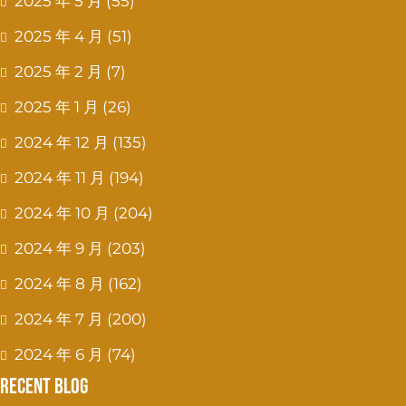
2025 年 5 月
(55)
2025 年 4 月
(51)
2025 年 2 月
(7)
2025 年 1 月
(26)
2024 年 12 月
(135)
2024 年 11 月
(194)
2024 年 10 月
(204)
2024 年 9 月
(203)
2024 年 8 月
(162)
2024 年 7 月
(200)
2024 年 6 月
(74)
Recent Blog