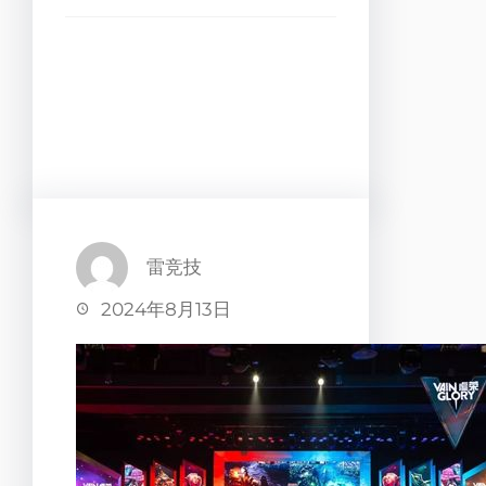
Facebook
Twitter
LinkedIn
Instagram
雷竞技
2024年8月13日