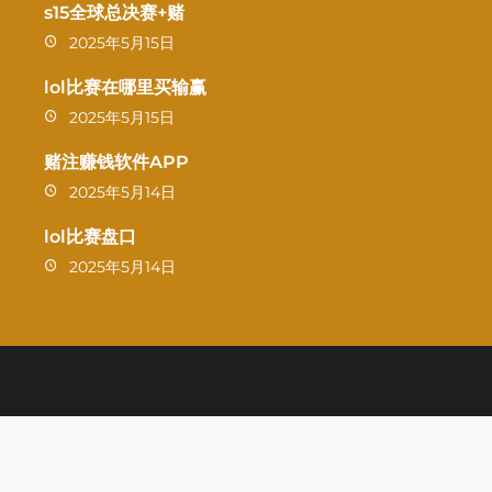
s15全球总决赛+赌
2025年5月15日
lol比赛在哪里买输赢
2025年5月15日
赌注赚钱软件APP
2025年5月14日
lol比赛盘口
2025年5月14日