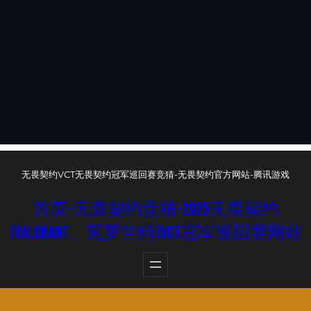
无畏契约VCT无畏契约冠军巡回赛竞猜-无畏契约官方网站-腾讯游戏
首页–无畏契约竞猜-2025无畏契约
(VALORANT、瓦罗兰特)VCT冠军巡回赛网站