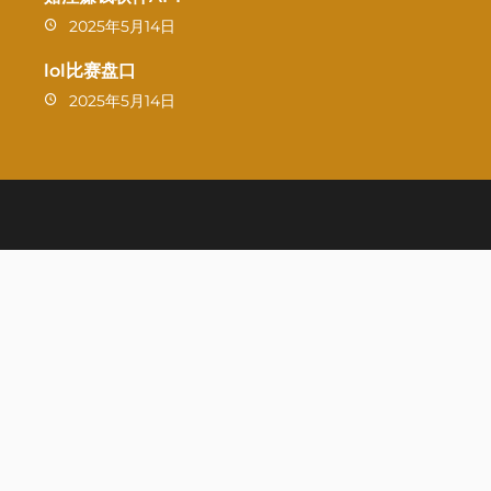
2025年5月14日
lol比赛盘口
2025年5月14日