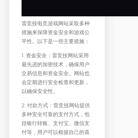
雷竞技电竞游戏网站采取多种
措施来保障资金安全和游戏公
平性。以下是一些主要措施：
1. 资金安全：雷竞技网站采用
最先进的加密技术，确保用户
交易信息和资金安全。网站也
会定期进行安全检查和更新，
以确保安全性。
2. 付款方式：雷竞技网站提供
多种安全可靠的支付方式，包
括银行转账、支付宝、微信支
付等，用户可以根据自己的喜