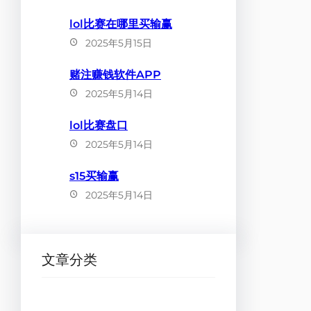
lol比赛在哪里买输赢
2025年5月15日
赌注赚钱软件APP
2025年5月14日
lol比赛盘口
2025年5月14日
s15买输赢
2025年5月14日
文章分类