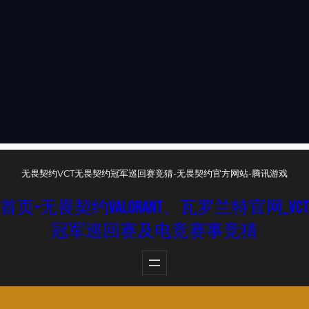
无畏契约VCT无畏契约冠军巡回赛竞猜-无畏契约官方网站-腾讯游戏
首页–无畏契约VALORANT、瓦罗兰特官网_VCT
冠军巡回赛及电竞赛事竞猜