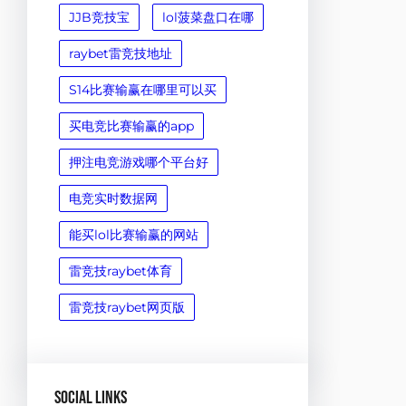
JJB竞技宝
lol菠菜盘口在哪
raybet雷竞技地址
S14比赛输赢在哪里可以买
买电竞比赛输赢的app
押注电竞游戏哪个平台好
电竞实时数据网
能买lol比赛输赢的网站
雷竞技raybet体育
雷竞技raybet网页版
Social Links