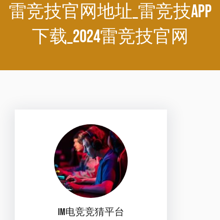
雷竞技官网地址_雷竞技app
下载_2024雷竞技官网
IM电竞竞猜平台