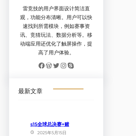
雷竞技的用户界面设计简洁直
观，功能分布清晰。用户可以快
速找到所需模块，例如赛事资
讯、竞猜玩法、数据分析等。移
动端应用还优化了触屏操作，提
高了用户体验。
Facebook
WordPress
Twitter
Instagram
Skype
最新文章
s15全球总决赛+赌
2025年5月15日