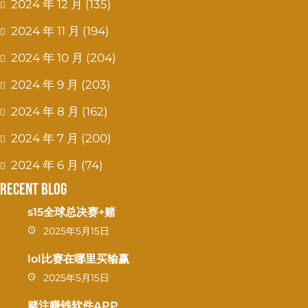
2024 年 12 月
(135)
2024 年 11 月
(194)
2024 年 10 月
(204)
2024 年 9 月
(203)
2024 年 8 月
(162)
2024 年 7 月
(200)
2024 年 6 月
(74)
Recent Blog
s15全球总决赛+赌
2025年5月15日
lol比赛在哪里买输赢
2025年5月15日
赌注赚钱软件APP