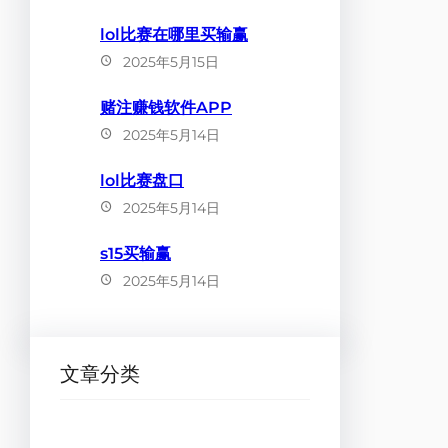
lol比赛在哪里买输赢
2025年5月15日
赌注赚钱软件APP
2025年5月14日
lol比赛盘口
2025年5月14日
s15买输赢
2025年5月14日
文章分类