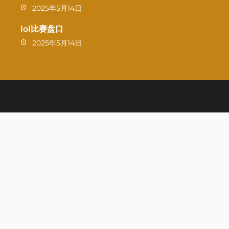
2025年5月14日
lol比赛盘口
2025年5月14日