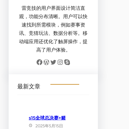
雷竞技的用户界面设计简洁直
观，功能分布清晰。用户可以快
速找到所需模块，例如赛事资
讯、竞猜玩法、数据分析等。移
动端应用还优化了触屏操作，提
高了用户体验。
Facebook
WordPress
Twitter
Instagram
Skype
最新文章
s15全球总决赛+赌
2025年5月15日