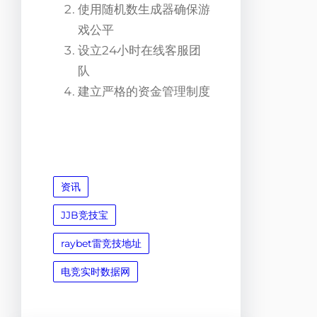
使用随机数生成器确保游
戏公平
设立24小时在线客服团
队
建立严格的资金管理制度
资讯
JJB竞技宝
raybet雷竞技地址
电竞实时数据网