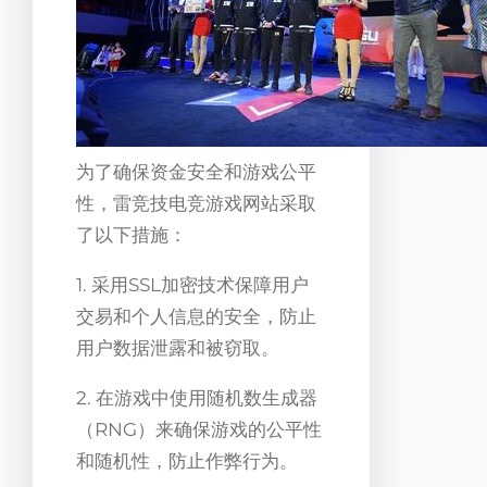
为了确保资金安全和游戏公平
性，雷竞技电竞游戏网站采取
了以下措施：
1. 采用SSL加密技术保障用户
交易和个人信息的安全，防止
用户数据泄露和被窃取。
2. 在游戏中使用随机数生成器
（RNG）来确保游戏的公平性
和随机性，防止作弊行为。