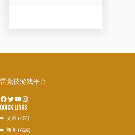
雷竞技游戏平台
Facebook
Twitter
YouTube
Instagram
Quick Links
文章
(451)
新闻
(426)