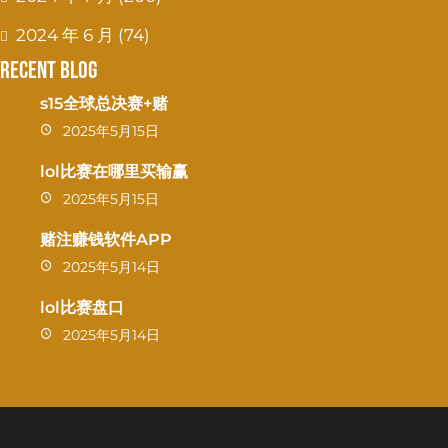
2024 年 6 月
(74)
Recent Blog
s15全球总决赛+赌
2025年5月15日
lol比赛在哪里买输赢
2025年5月15日
赌注赚钱软件APP
2025年5月14日
lol比赛盘口
2025年5月14日