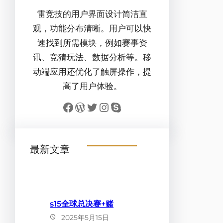
雷竞技的用户界面设计简洁直
观，功能分布清晰。用户可以快
速找到所需模块，例如赛事资
讯、竞猜玩法、数据分析等。移
动端应用还优化了触屏操作，提
高了用户体验。
Facebook
WordPress
Twitter
Instagram
Skype
最新文章
s15全球总决赛+赌
2025年5月15日