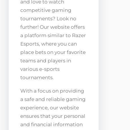
and love to watch
competitive gaming
tournaments? Look no
further! Our website offers
a platform similar to Razer
Esports, where you can
place bets on your favorite
teams and players in
various e-sports
tournaments.
With a focus on providing
a safe and reliable gaming
experience, our website
ensures that your personal
and financial information