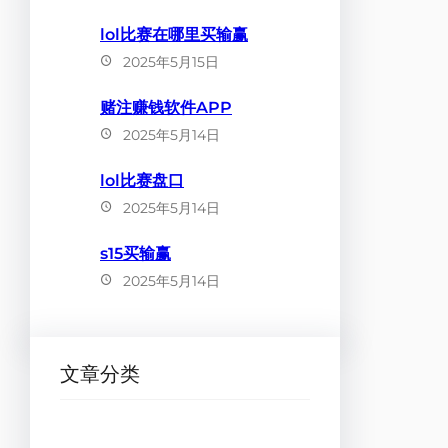
lol比赛在哪里买输赢
2025年5月15日
赌注赚钱软件APP
2025年5月14日
lol比赛盘口
2025年5月14日
s15买输赢
2025年5月14日
文章分类