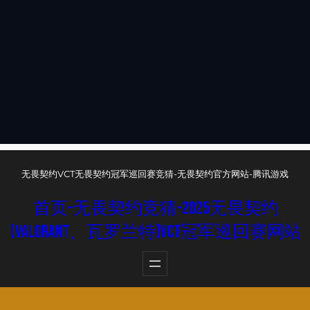
无畏契约VCT无畏契约冠军巡回赛竞猜-无畏契约官方网站-腾讯游戏
首页–无畏契约竞猜-2025无畏契约
(VALORANT、瓦罗兰特)VCT冠军巡回赛网站