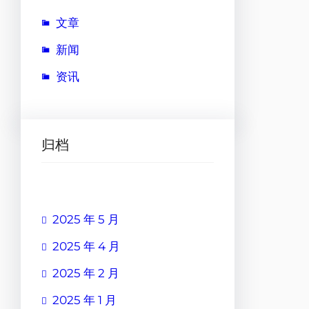
文章
新闻
资讯
归档
2025 年 5 月
2025 年 4 月
2025 年 2 月
2025 年 1 月