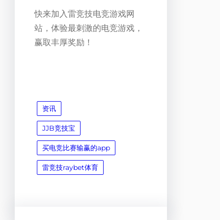
快来加入雷竞技电竞游戏网
站，体验最刺激的电竞游戏，
赢取丰厚奖励！
资讯
JJB竞技宝
买电竞比赛输赢的app
雷竞技raybet体育