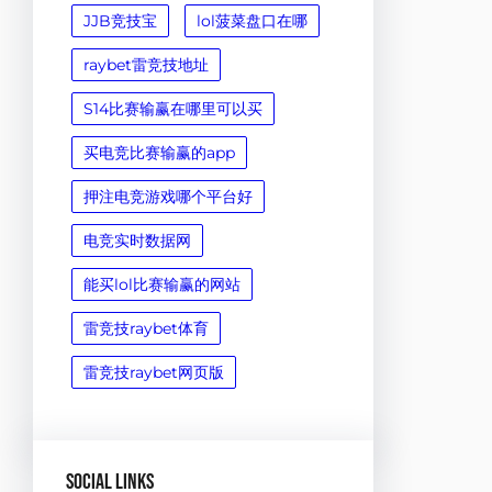
JJB竞技宝
lol菠菜盘口在哪
raybet雷竞技地址
S14比赛输赢在哪里可以买
买电竞比赛输赢的app
押注电竞游戏哪个平台好
电竞实时数据网
能买lol比赛输赢的网站
雷竞技raybet体育
雷竞技raybet网页版
Social Links