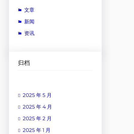
文章
新闻
资讯
归档
2025 年 5 月
2025 年 4 月
2025 年 2 月
2025 年 1 月