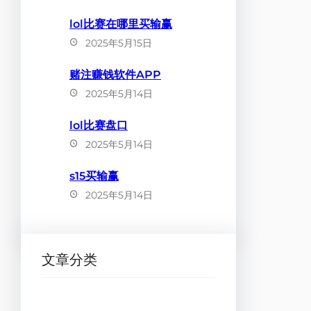
lol比赛在哪里买输赢
2025年5月15日
赌注赚钱软件APP
2025年5月14日
lol比赛盘口
2025年5月14日
s15买输赢
2025年5月14日
文章分类