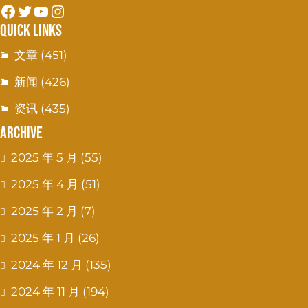
Facebook
Twitter
YouTube
Instagram
Quick Links
文章
(451)
新闻
(426)
资讯
(435)
Archive
2025 年 5 月
(55)
2025 年 4 月
(51)
2025 年 2 月
(7)
2025 年 1 月
(26)
2024 年 12 月
(135)
2024 年 11 月
(194)