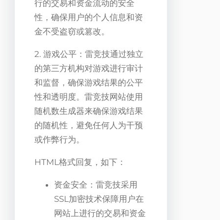
行的交易和资金流动的安全
性，确保用户的个人信息和资
金不受盗窃或篡改。
2. 游戏公平：雷竞技通过独立
的第三方机构对游戏进行审计
和监督，确保游戏结果的公平
性和透明度。雷竞技网站使用
随机数生成器来确保游戏结果
的随机性，避免任何人为干预
或作弊行为。
HTML格式回复，如下：
资金安全：雷竞技采用
SSL加密技术保障用户在
网站上进行的交易和资金