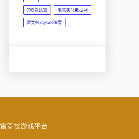
JJB竞技宝
电竞实时数据网
雷竞技raybet体育
雷竞技游戏平台