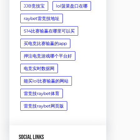
JJB竞技宝
lol菠菜盘口在哪
raybet雷竞技地址
S14比赛输赢在哪里可以买
买电竞比赛输赢的app
押注电竞游戏哪个平台好
电竞实时数据网
能买lol比赛输赢的网站
雷竞技raybet体育
雷竞技raybet网页版
Social Links