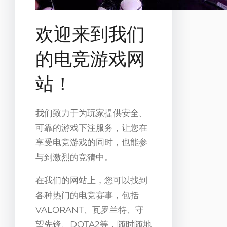
欢迎来到我们
的电竞游戏网
站！
我们致力于为玩家提供安全、
可靠的游戏下注服务，让您在
享受电竞游戏的同时，也能参
与到激烈的竞猜中。
在我们的网站上，您可以找到
各种热门的电竞赛事，包括
VALORANT、瓦罗兰特、守
望先锋、DOTA2等，随时随地