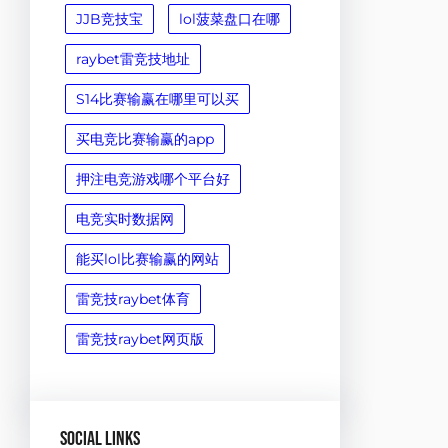
JJB竞技宝
lol菠菜盘口在哪
raybet雷竞技地址
S14比赛输赢在哪里可以买
买电竞比赛输赢的app
押注电竞游戏哪个平台好
电竞实时数据网
能买lol比赛输赢的网站
雷竞技raybet体育
雷竞技raybet网页版
Social Links