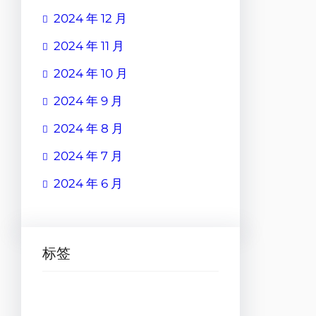
2024 年 12 月
2024 年 11 月
2024 年 10 月
2024 年 9 月
2024 年 8 月
2024 年 7 月
2024 年 6 月
标签