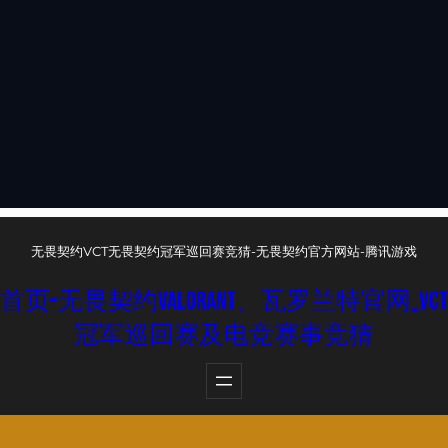
无畏契约VCT无畏契约冠军巡回赛竞猜-无畏契约官方网站-腾讯游戏
首页–无畏契约VALORANT、瓦罗兰特官网_VCT
冠军巡回赛及电竞赛事竞猜