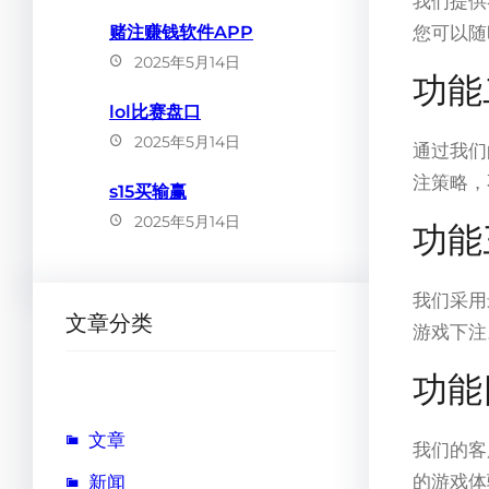
我们提供
赌注赚钱软件APP
您可以随
2025年5月14日
功能
lol比赛盘口
2025年5月14日
通过我们
注策略，
s15买输赢
2025年5月14日
功能
我们采用
文章分类
游戏下注
功能
文章
我们的客
的游戏体
新闻