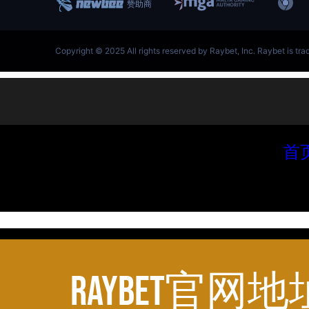
跳
至
内
容
首页
RAYBET官网