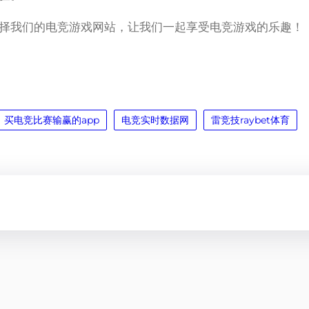
择我们的电竞游戏网站，让我们一起享受电竞游戏的乐趣！
买电竞比赛输赢的app
电竞实时数据网
雷竞技raybet体育