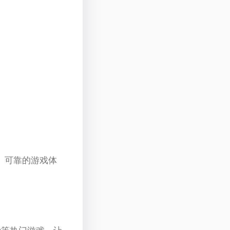
、可靠的游戏体