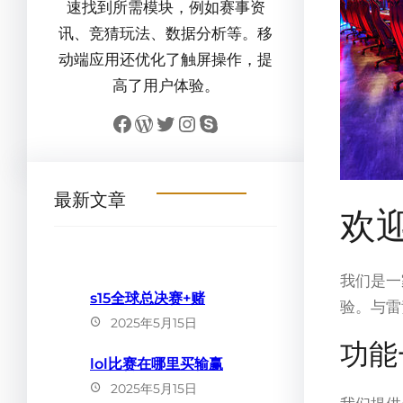
速找到所需模块，例如赛事资
讯、竞猜玩法、数据分析等。移
动端应用还优化了触屏操作，提
高了用户体验。
Facebook
WordPress
Twitter
Instagram
Skype
最新文章
欢
我们是一
s15全球总决赛+赌
验。与雷
2025年5月15日
功能
lol比赛在哪里买输赢
2025年5月15日