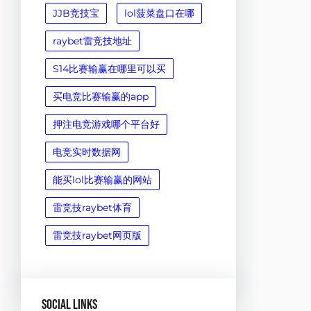
JJB竞技宝
lol菠菜盘口在哪
raybet雷竞技地址
S14比赛输赢在哪里可以买
买电竞比赛输赢的app
押注电竞游戏哪个平台好
电竞实时数据网
能买lol比赛输赢的网站
雷竞技raybet体育
雷竞技raybet网页版
Social Links