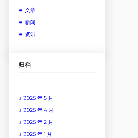
文章
新闻
资讯
归档
2025 年 5 月
2025 年 4 月
2025 年 2 月
2025 年 1 月