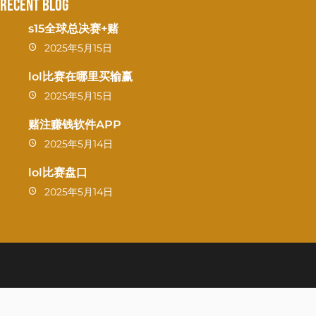
Recent Blog
s15全球总决赛+赌
2025年5月15日
lol比赛在哪里买输赢
2025年5月15日
赌注赚钱软件APP
2025年5月14日
lol比赛盘口
2025年5月14日