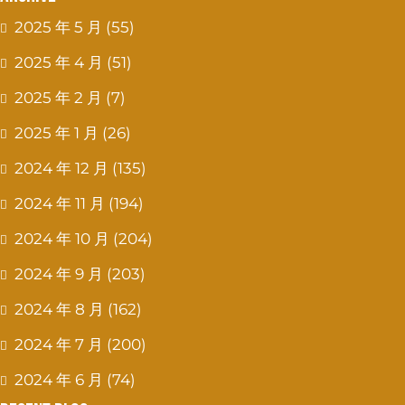
2025 年 5 月
(55)
2025 年 4 月
(51)
2025 年 2 月
(7)
2025 年 1 月
(26)
2024 年 12 月
(135)
2024 年 11 月
(194)
2024 年 10 月
(204)
2024 年 9 月
(203)
2024 年 8 月
(162)
2024 年 7 月
(200)
2024 年 6 月
(74)