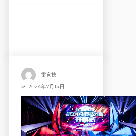
Facebook
Twitter
LinkedIn
Instagram
雷竞技
2024年7月14日