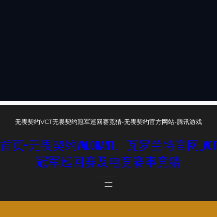
无畏契约VCT无畏契约冠军巡回赛竞猜-无畏契约官方网站-腾讯游戏
首页–无畏契约VALORANT、瓦罗兰特官网_VCT
冠军巡回赛及电竞赛事竞猜