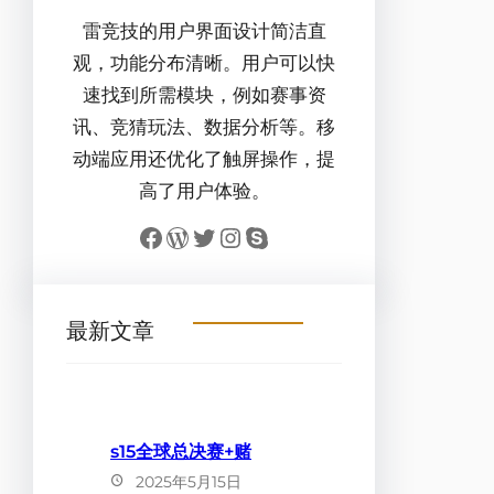
雷竞技的用户界面设计简洁直
观，功能分布清晰。用户可以快
速找到所需模块，例如赛事资
讯、竞猜玩法、数据分析等。移
动端应用还优化了触屏操作，提
高了用户体验。
Facebook
WordPress
Twitter
Instagram
Skype
最新文章
s15全球总决赛+赌
2025年5月15日