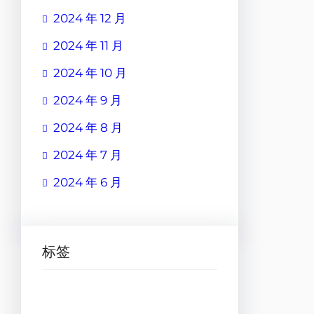
2024 年 12 月
2024 年 11 月
2024 年 10 月
2024 年 9 月
2024 年 8 月
2024 年 7 月
2024 年 6 月
标签