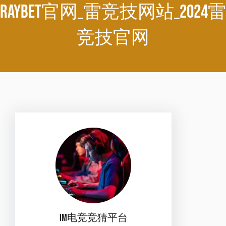
RAYBET官网_雷竞技网站_2024雷
竞技官网
IM电竞竞猜平台