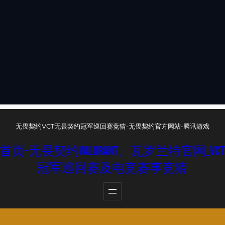
无畏契约VCT无畏契约冠军巡回赛竞猜-无畏契约官方网站-腾讯游戏
首页–无畏契约VALORANT、瓦罗兰特官网_VCT
冠军巡回赛及电竞赛事竞猜