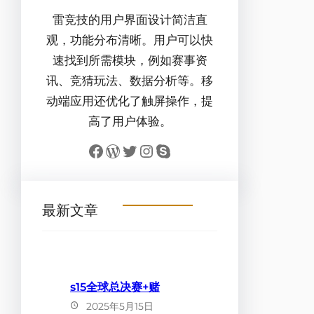
雷竞技的用户界面设计简洁直
观，功能分布清晰。用户可以快
速找到所需模块，例如赛事资
讯、竞猜玩法、数据分析等。移
动端应用还优化了触屏操作，提
高了用户体验。
Facebook
WordPress
Twitter
Instagram
Skype
最新文章
s15全球总决赛+赌
2025年5月15日