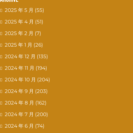
2025 年 5 月
(55)
2025 年 4 月
(51)
2025 年 2 月
(7)
2025 年 1 月
(26)
2024 年 12 月
(135)
2024 年 11 月
(194)
2024 年 10 月
(204)
2024 年 9 月
(203)
2024 年 8 月
(162)
2024 年 7 月
(200)
2024 年 6 月
(74)