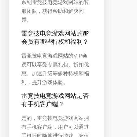
系到雷竞技电竞游戏网站的客
服团队，获得帮助和解决问
题。
雷竞技电竞游戏网站的VIP
会员有哪些特权和福利？
雷竞技电竞游戏网站的VIP会
员可以享受专属礼包、折扣优
惠、加速升级等多种特权和福
利，提升游戏体验。
雷竞技电竞游戏网站是否
有手机客户端？
是的，雷竞技电竞游戏网站拥
有手机客户端，用户可以通过
手机随时随地进行游戏、充值