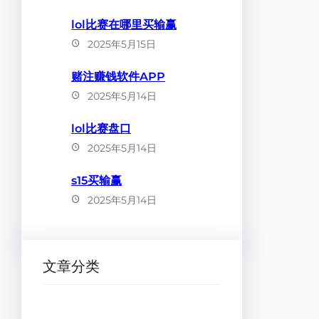
lol比赛在哪里买输赢
2025年5月15日
赌注赚钱软件APP
2025年5月14日
lol比赛盘口
2025年5月14日
s15买输赢
2025年5月14日
文章分类