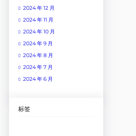
2024 年 12 月
2024 年 11 月
2024 年 10 月
2024 年 9 月
2024 年 8 月
2024 年 7 月
2024 年 6 月
标签