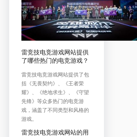
雷竞技电竞游戏网站提供
了哪些热门的电竞游戏？
雷竞技电竞游戏网站提供了包
括《无畏契约》、《王者荣
耀》、《绝地求生》、《守望
先锋》等众多热门的电竞游
戏，涵盖了不同类型和风格的
游戏。
雷竞技电竞游戏网站的用