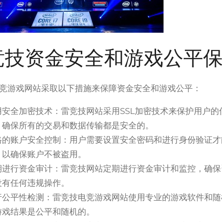
竞技资金安全和游戏公平
竞游戏网站采取以下措施来保障资金安全和游戏公平：
用安全加密技术：雷竞技网站采用SSL加密技术来保护用户的
，确保所有的交易和数据传输都是安全的。
格的账户安全控制：用户需要设置安全密码和进行身份验证才
，以确保账户不被盗用。
期进行资金审计：雷竞技网站定期进行资金审计和监控，确保
没有任何违规操作。
行公平性检测：雷竞技电竞游戏网站使用专业的游戏软件和随
游戏结果是公平和随机的。