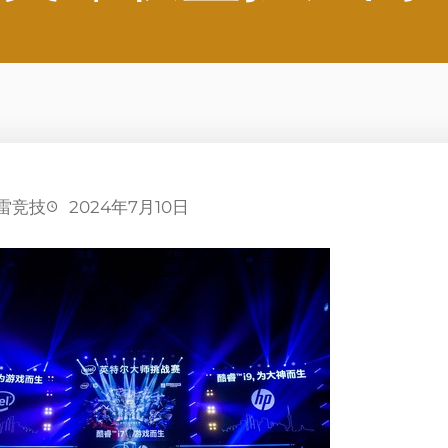
雷竞技
2024年7月10日