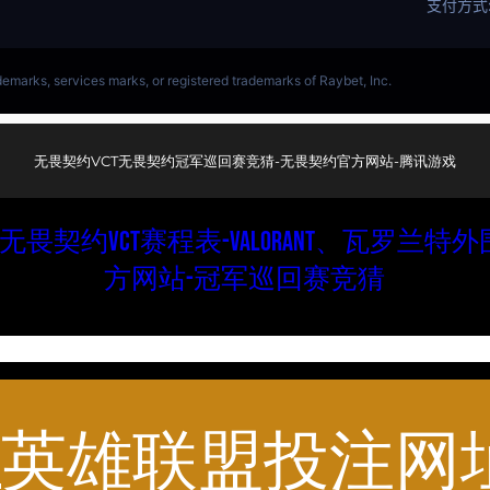
无畏契约VCT无畏契约冠军巡回赛竞猜-无畏契约官方网站-腾讯游戏
25无畏契约VCT赛程表-VALORANT、瓦罗兰特
方网站-冠军巡回赛竞猜
首页
雷竞技竞猜
雷竞技押注
雷竞技官网
雷竞技投注
_英雄联盟投注网址