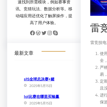
速找到所需模块，例如赛事资
讯、竞猜玩法、数据分析等。移
动端应用还优化了触屏操作，提
高了用户体验。
雷
Facebook
WordPress
Twitter
Instagram
Skype
雷竞技电
最新文章
使
全
严
易
s15全球总决赛+赌
定
2025年5月15日
且
进
lol比赛在哪里买输赢
保
2025年5月15日