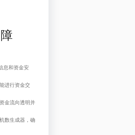
保障
信息和资金安
能进行资金交
资金流向透明并
机数生成器，确