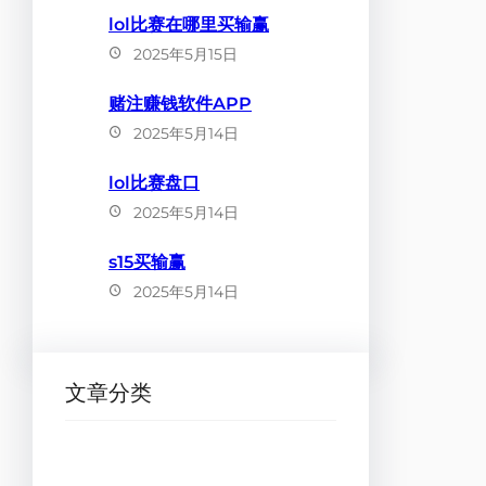
lol比赛在哪里买输赢
2025年5月15日
赌注赚钱软件APP
2025年5月14日
lol比赛盘口
2025年5月14日
s15买输赢
2025年5月14日
文章分类