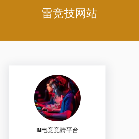
雷竞技网站
IM电竞竞猜平台