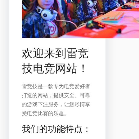
欢迎来到雷竞
技电竞网站！
雷竞技是一款专为电竞爱好者
打造的网站，提供安全、可靠
的游戏下注服务，让您尽情享
受电竞比赛的乐趣。
我们的功能特点：