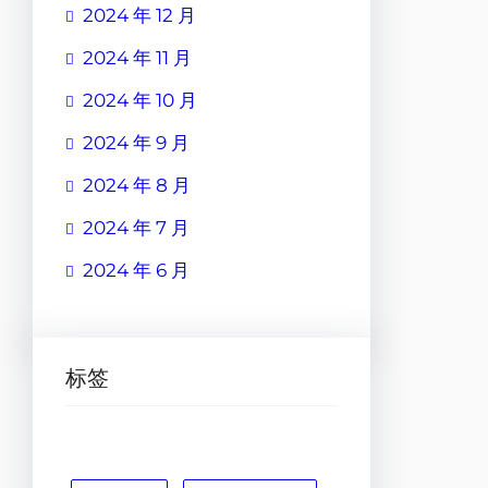
2024 年 12 月
2024 年 11 月
2024 年 10 月
2024 年 9 月
2024 年 8 月
2024 年 7 月
2024 年 6 月
标签