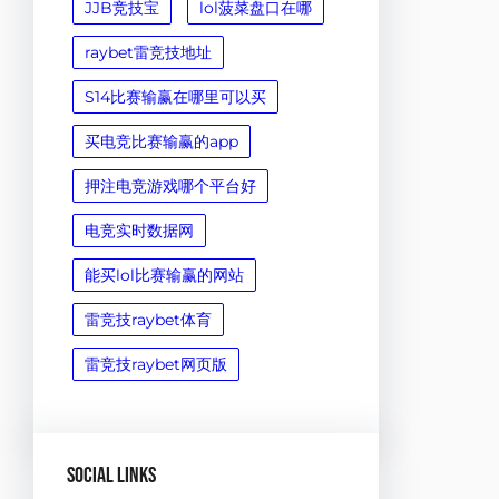
JJB竞技宝
lol菠菜盘口在哪
raybet雷竞技地址
S14比赛输赢在哪里可以买
买电竞比赛输赢的app
押注电竞游戏哪个平台好
电竞实时数据网
能买lol比赛输赢的网站
雷竞技raybet体育
雷竞技raybet网页版
Social Links