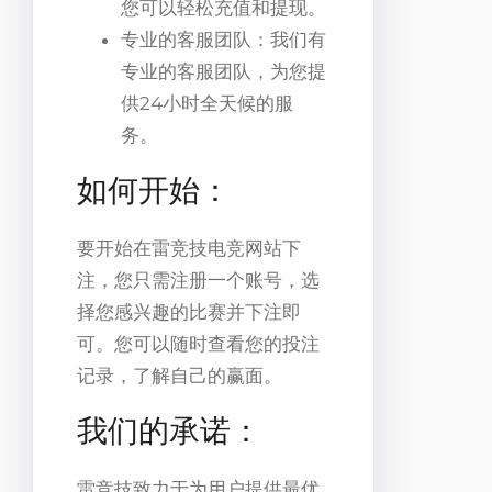
您可以轻松充值和提现。
专业的客服团队：我们有
专业的客服团队，为您提
供24小时全天候的服
务。
如何开始：
要开始在雷竞技电竞网站下
注，您只需注册一个账号，选
择您感兴趣的比赛并下注即
可。您可以随时查看您的投注
记录，了解自己的赢面。
我们的承诺：
雷竞技致力于为用户提供最优