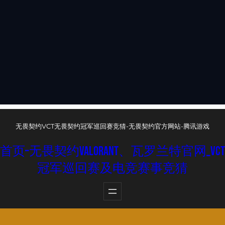
无畏契约VCT无畏契约冠军巡回赛竞猜-无畏契约官方网站-腾讯游戏
首页–无畏契约VALORANT、瓦罗兰特官网_VCT
冠军巡回赛及电竞赛事竞猜