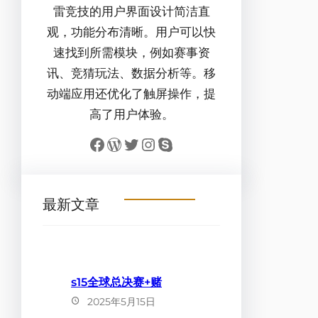
雷竞技的用户界面设计简洁直
观，功能分布清晰。用户可以快
速找到所需模块，例如赛事资
讯、竞猜玩法、数据分析等。移
动端应用还优化了触屏操作，提
高了用户体验。
Facebook
WordPress
Twitter
Instagram
Skype
最新文章
s15全球总决赛+赌
2025年5月15日