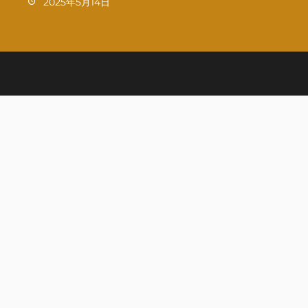
2025年5月14日