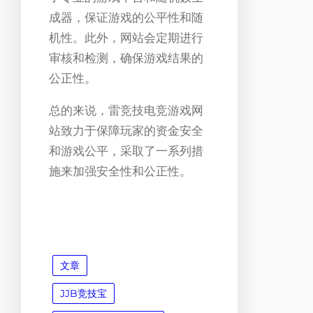
成器，保证游戏的公平性和随
机性。此外，网站会定期进行
审核和检测，确保游戏结果的
公正性。
总的来说，雷竞技电竞游戏网
站致力于保障玩家的资金安全
和游戏公平，采取了一系列措
施来加强安全性和公正性。
文章
JJB竞技宝