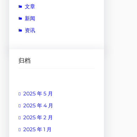
文章
新闻
资讯
归档
2025 年 5 月
2025 年 4 月
2025 年 2 月
2025 年 1 月