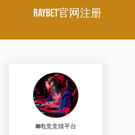
RAYBET官网注册
IM电竞竞猜平台