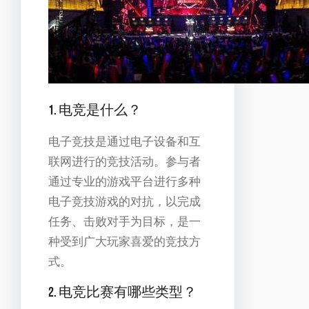
1. 电竞是什么？
电子竞技是通过电子设备和互
联网进行的竞技活动。参与者
通过专业的游戏平台进行多种
电子竞技游戏的对抗，以完成
任务、击败对手为目标，是一
种受到广大玩家喜爱的竞技方
式。
2. 电竞比赛有哪些类型？