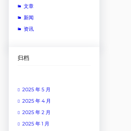
文章
新闻
资讯
归档
2025 年 5 月
2025 年 4 月
2025 年 2 月
2025 年 1 月