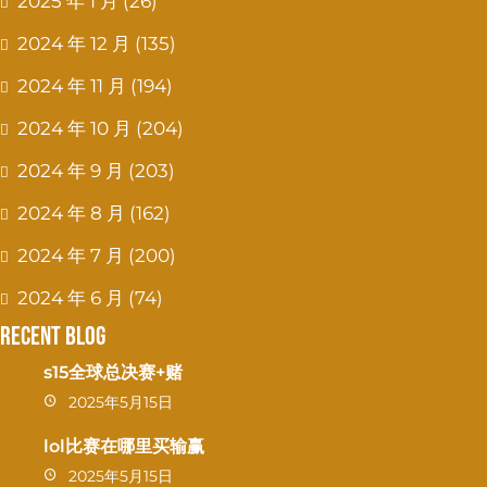
2025 年 1 月
(26)
2024 年 12 月
(135)
2024 年 11 月
(194)
2024 年 10 月
(204)
2024 年 9 月
(203)
2024 年 8 月
(162)
2024 年 7 月
(200)
2024 年 6 月
(74)
Recent Blog
s15全球总决赛+赌
2025年5月15日
lol比赛在哪里买输赢
2025年5月15日