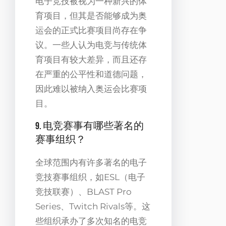
电子竞技被视为一种新兴的体
育项目，但其是否能够成为奥
运会的正式比赛项目尚存在争
议。一些人认为电竞与传统体
育项目有较大差异，而且还存
在严重的公平性和道德问题，
因此难以被纳入奥运会比赛项
目。
9. 电竞赛事有哪些著名的
赛事组织？
全球范围内有许多著名的电子
竞技赛事组织，如ESL（电子
竞技联赛）、BLAST Pro
Series、Twitch Rivals等。这
些组织承办了多次知名的电竞