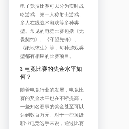
电子竞技比赛可以分为实时战
略游戏、第一人称射击游戏、
多人在线战术游戏等多种类
型。常见的电竞比赛包括《无
畏契约》、《守望先锋》、
《绝地求生》等，每种游戏类
型都有相应的比赛项目。
3. 电竞比赛的奖金水平如
何？
随着电竞行业的发展，电竞比
赛的奖金水平也在不断提高，
一些知名赛事的奖金甚至可以
达到数百万元。对于一些顶级
职业电竞选手来说，通过比赛