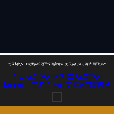
无畏契约VCT无畏契约冠军巡回赛竞猜-无畏契约官方网站-腾讯游戏
首页–无畏契约竞猜-2025无畏契约
(VALORANT、瓦罗兰特)VCT冠军巡回赛网站