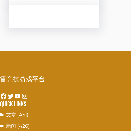
雷竞技游戏平台
Facebook
Twitter
YouTube
Instagram
Quick Links
文章
(451)
新闻
(426)