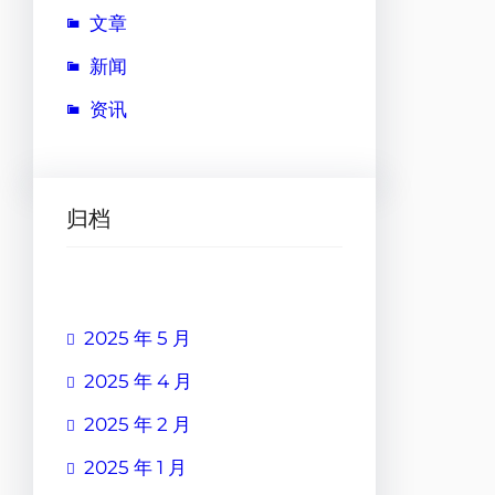
文章
新闻
资讯
归档
2025 年 5 月
2025 年 4 月
2025 年 2 月
2025 年 1 月