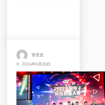
Facebook
Twitter
LinkedIn
Instagram
雷竞技
2024年6月26日