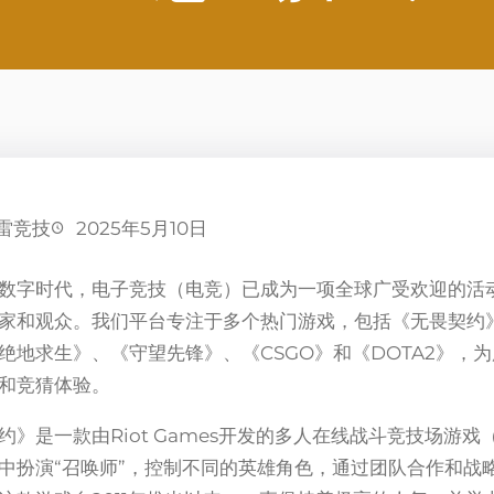
雷竞技
2025年5月10日
数字时代，电子竞技（电竞）已成为一项全球广受欢迎的活
家和观众。我们平台专注于多个热门游戏，包括《无畏契约
绝地求生》、《守望先锋》、《CSGO》和《DOTA2》，
和竞猜体验。
约》是一款由Riot Games开发的多人在线战斗竞技场游戏
中扮演“召唤师”，控制不同的英雄角色，通过团队合作和战