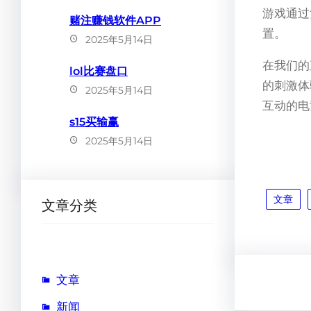
游戏通过
赌注赚钱软件APP
置。
2025年5月14日
在我们的
lol比赛盘口
的刺激体
2025年5月14日
互动的电
s15买输赢
2025年5月14日
文章
文章分类
文章
新闻