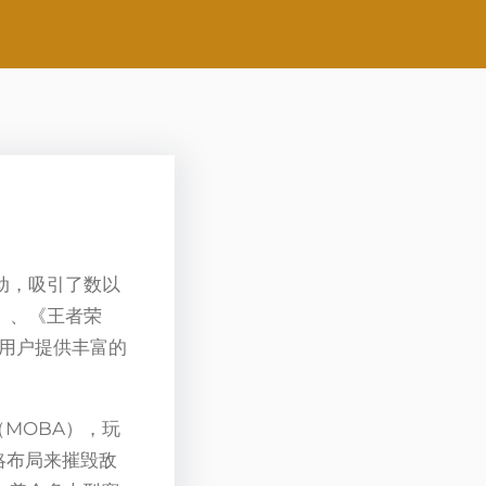
动，吸引了数以
》、《王者荣
为用户提供丰富的
（MOBA），玩
略布局来摧毁敌