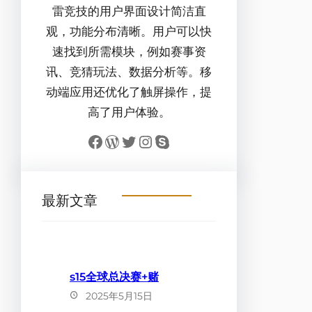
雷竞技的用户界面设计简洁直
观，功能分布清晰。用户可以快
速找到所需模块，例如赛事资
讯、竞猜玩法、数据分析等。移
动端应用还优化了触屏操作，提
高了用户体验。
Facebook
WordPress
Twitter
Instagram
Skype
最新文章
s15全球总决赛+赌
2025年5月15日