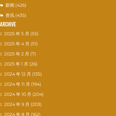
新闻
(426)
资讯
(435)
Archive
2025 年 5 月
(55)
2025 年 4 月
(51)
2025 年 2 月
(7)
2025 年 1 月
(26)
2024 年 12 月
(135)
2024 年 11 月
(194)
2024 年 10 月
(204)
2024 年 9 月
(203)
2024 年 8 月
(162)