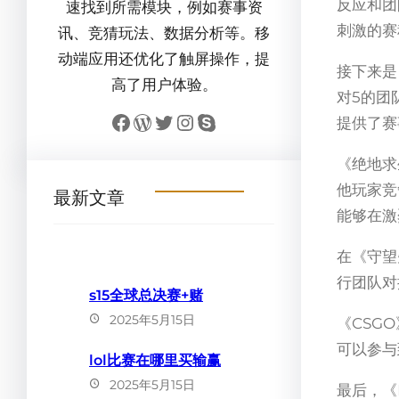
反应和团
速找到所需模块，例如赛事资
刺激的赛
讯、竞猜玩法、数据分析等。移
动端应用还优化了触屏操作，提
接下来是
高了用户体验。
对5的团
Facebook
WordPress
Twitter
Instagram
Skype
提供了赛
《绝地求
他玩家竞
最新文章
能够在激
在《守望
行团队对
s15全球总决赛+赌
2025年5月15日
《CSG
可以参与
lol比赛在哪里买输赢
2025年5月15日
最后，《