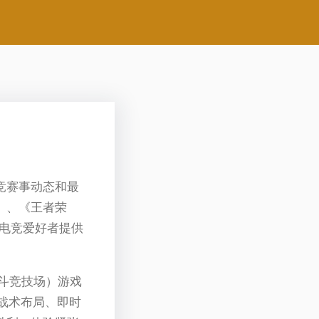
竞赛事动态和最
》、《王者荣
为电竞爱好者提供
斗竞技场）游戏
战术布局、即时