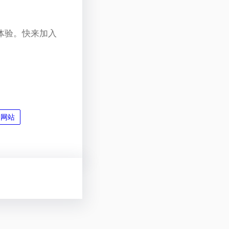
体验。快来加入
的网站