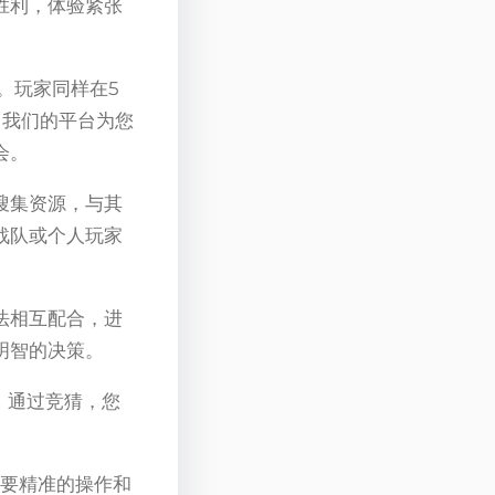
胜利，体验紧张
。玩家同样在5
。我们的平台为您
会。
搜集资源，与其
战队或个人玩家
法相互配合，进
明智的决策。
。通过竞猜，您
需要精准的操作和