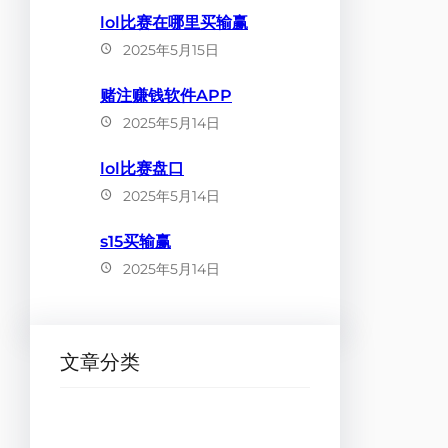
lol比赛在哪里买输赢
2025年5月15日
赌注赚钱软件APP
2025年5月14日
lol比赛盘口
2025年5月14日
s15买输赢
2025年5月14日
文章分类