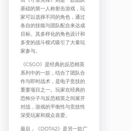
基础的第一人称射击游戏，玩
家可以选择不同的角色，通过
各自的技能与团队配合来达成
目标。其多样化的角色设计和
多变的战斗模式吸引了大量玩
家参与。
《CSGO》是经典的反恐精英
系列中的一款，结合了团队合
作与即时战术，是电子竞技的
重要项目之一。玩家在经典的
恐怖分子与反恐精英之间展开
对战，游戏的平衡性与竞技性
深受玩家和观众喜爱。
最后，《DOTA2》是另一款广