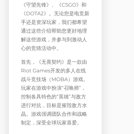
《守望先锋》、《CSGO》和
《DOTA2》。无论您是电竞新
手还是资深玩家，我们都希望
通过这些介绍帮助您更好地理
解这些游戏，并参与到激动人
心的竞猜活动中。
首先，《无畏契约》是一款由
Riot Games开发的多人在线
战斗竞技场（MOBA）游戏。
玩家在游戏中扮演“召唤师”，
控制各具特色的“英雄”与敌方
进行对抗，目标是摧毁敌方水
晶。游戏强调团队合作和战略
制定，深受全球玩家喜爱。