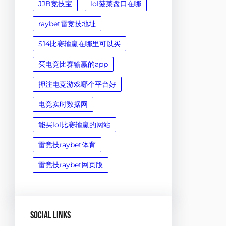
JJB竞技宝
lol菠菜盘口在哪
raybet雷竞技地址
S14比赛输赢在哪里可以买
买电竞比赛输赢的app
押注电竞游戏哪个平台好
电竞实时数据网
能买lol比赛输赢的网站
雷竞技raybet体育
雷竞技raybet网页版
Social Links