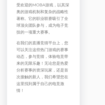
受欢迎的MOBA游戏，以其深
奥的游戏机制和复杂的战略性
著称。它的职业联赛吸引了全
球顶尖团队参与，成为电子竞
技的一项重大赛事。
在我们的直播竞猜平台上，您
可以关注这些热门游戏的赛事
动态，参与竞猜，体验电竞带
来的无限乐趣！无论您是热爱
分析赛事的资深玩家，还是首
次接触的新人，我们希望您在
这里找到属于自己的电竞激
情！