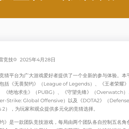
雷竞技
2025年4月28日
竞猜平台为广大游戏爱好者提供了一个全新的参与体验。本
括《无畏契约》（League of Legends）、《王者荣耀》（
）、《绝地求生》（PUBG）、《守望先锋》（Overwatch）
r-Strike: Global Offensive）以及《DOTA2》（Defense 
ents 2），为玩家和观众提供多元化的竞猜选择。
约》是一款团队竞技游戏，每局由两个团队各自控制五名角