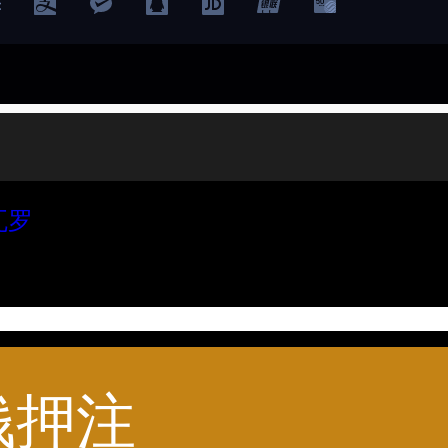
瓦罗
钱押注