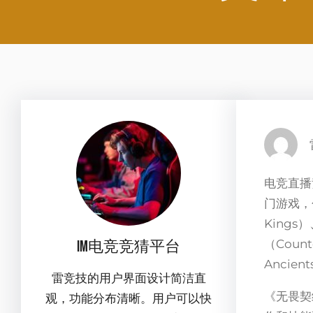
电竞直播
门游戏，包
Kings
（Counte
IM电竞竞猜平台
Anci
雷竞技的用户界面设计简洁直
《无畏契
观，功能分布清晰。用户可以快