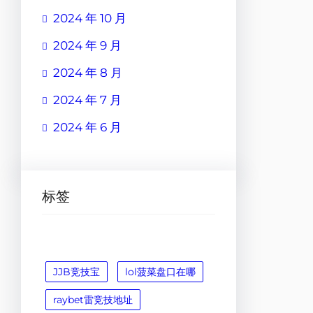
2024 年 10 月
2024 年 9 月
2024 年 8 月
2024 年 7 月
2024 年 6 月
标签
JJB竞技宝
lol菠菜盘口在哪
raybet雷竞技地址