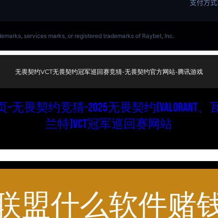
无畏契约VCT无畏契约冠军巡回赛竞猜-无畏契约官方网站-腾讯游戏
页–无畏契约竞猜-2025无畏契约(VALORANT、
兰特)VCT冠军巡回赛网站
首页
雷竞技竞猜
雷竞技押注
雷竞技官网
雷竞技投注
联盟什么软件赌