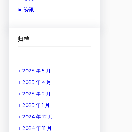
资讯
归档
2025 年 5 月
2025 年 4 月
2025 年 2 月
2025 年 1 月
2024 年 12 月
2024 年 11 月